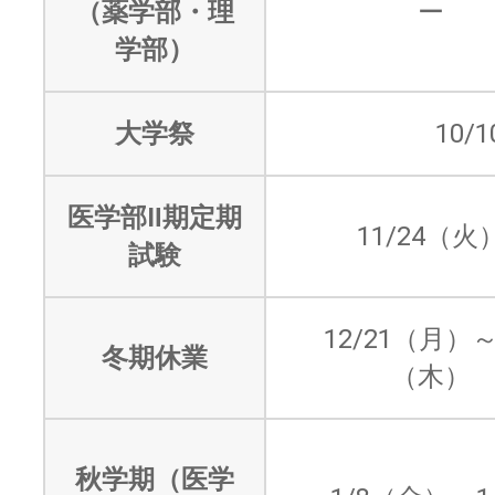
（薬学部・理
ー
学部）
大学祭
10/
医学部Ⅱ期定期
11/24（火
試験
12/21（月）～
冬期休業
（木）
秋学期（医学