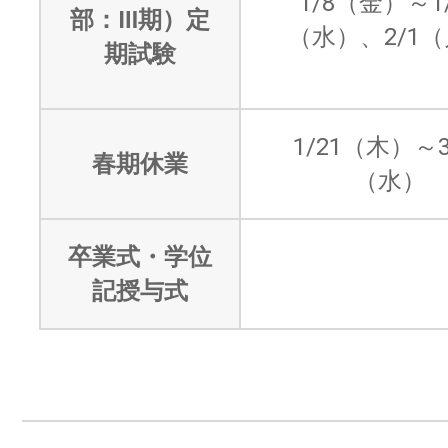
1/8（金）～1/
部：Ⅲ期）定
（水）、2/1
期試験
1/21（木）～3
春期休業
（水）
卒業式・学位
記授与式