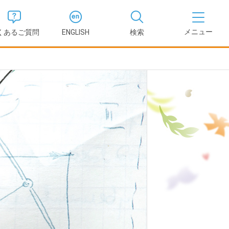
くあるご質問
ENGLISH
検索
医学部
報
薬学部
況報告書
理学部
支援新制
看護学部
健康科学部