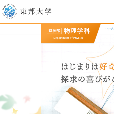
トップ
学長挨拶
建学の精神/教育の理念
大学の概要
目的及び使命
東邦大学学則・
大学院規程
教職員数
学位授与数