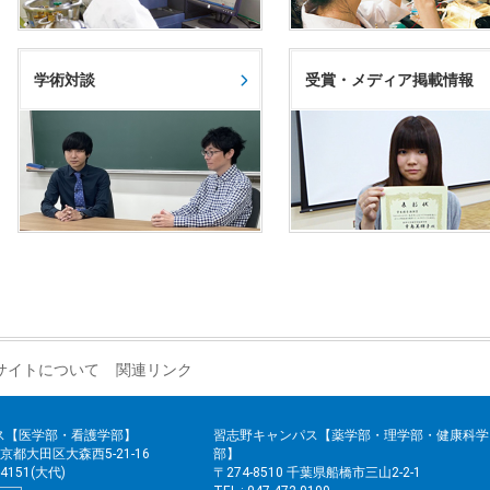
学術対談
受賞・メディア掲載情報
サイトについて
関連リンク
ス【医学部・看護学部】
習志野キャンパス【薬学部・理学部・健康科学
 東京都大田区大森西5-21-16
部】
2-4151(大代)
〒274-8510 千葉県船橋市三山2-2-1