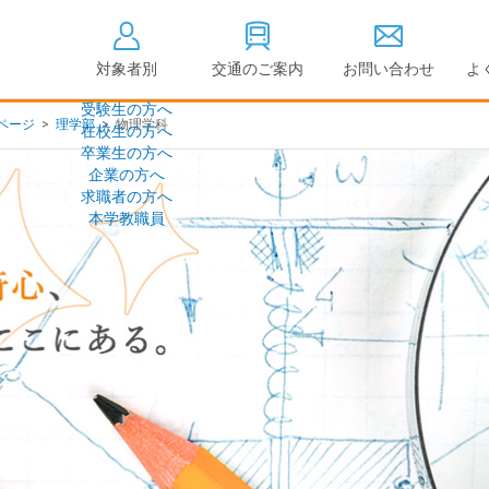
対象者別
交通のご案内
お問い合わせ
よ
受験生の方へ
ページ
>
理学部
>
物理学科
在校生の方へ
大学情報の公開
卒業生の方へ
企業の方へ
情報公開
教学に関する情
求職者の方へ
点検・評価
社会貢献等
本学教職員
キャンパス敷地建物面
設置計画履行状
積・耐震化率
高等教育の修学
度
校歌
各種アンケート結果
教育憲章
（教学に関する方針）
個人情報の取り扱い
学生数