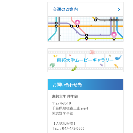
お問い合わせ先
東邦大学 理学部
〒274-8510
千葉県船橋市三山2-2-1
習志野学事部
【入試広報課】
TEL：047-472-0666