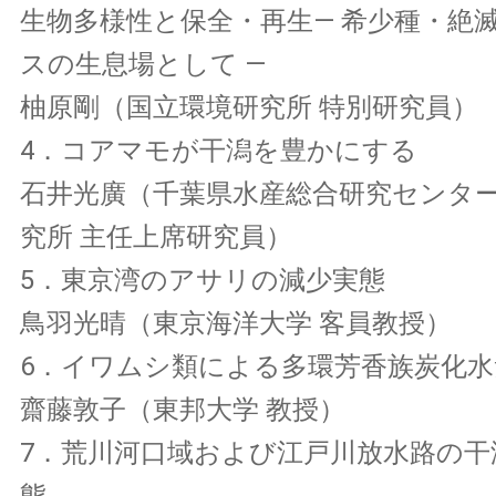
生物多様性と保全・再生— 希少種・絶
スの生息場として —
柚原剛（国立環境研究所 特別研究員）
4．コアマモが干潟を豊かにする
石井光廣（千葉県水産総合研究センター
究所 主任上席研究員）
5．東京湾のアサリの減少実態
鳥羽光晴（東京海洋大学 客員教授）
6．イワムシ類による多環芳香族炭化水
齋藤敦子（東邦大学 教授）
7．荒川河口域および江戸川放水路の干
態