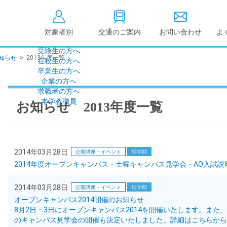
対象者別
交通のご案内
お問い合わせ
よ
受験生の方へ
知らせ
>
2013年度一覧
在校生の方へ
大学情報の公開
卒業生の方へ
企業の方へ
情報公開
教学に関する情
求職者の方へ
点検・評価
社会貢献等
本学教職員
お知らせ 2013年度一覧
キャンパス敷地建物面
設置計画履行状
積・耐震化率
高等教育の修学
度
校歌
各種アンケート結果
2014年03月28日
公開講座・イベント
理学部
教育憲章
（教学に関する方針）
2014年度オープンキャンパス・土曜キャンパス見学会・AO入試説
個人情報の取り扱い
学生数
2014年03月28日
公開講座・イベント
理学部
オープンキャンパス2014開催のお知らせ
8月2日・3日にオープンキャンパス2014を開催いたします。また
のキャンパス見学会の開催も決定いたしました。詳細はこちらから