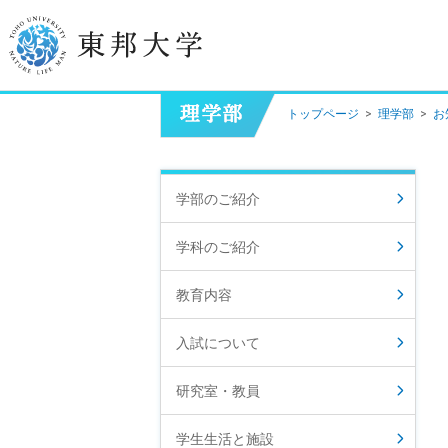
トップページ
>
理学部
>
お
学長挨拶
建学の精神/教育の理念
学部のご紹介
大学の概要
学科のご紹介
目的及び使命
教育内容
東邦大学学則・
大学院規程
入試について
教職員数
学位授与数
研究室・教員
学生生活と施設