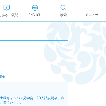
くあるご質問
ENGLISH
検索
医学部
報
薬学部
況報告書
理学部
支援新制
看護学部
明会
健康科学部
、土曜キャンパス見学会、AO入試説明会、春
ご覧ください。