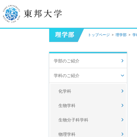
トップページ
>
理学部
>
学
学長挨拶
建学の精神/教育の理念
学部のご紹介
大学の概要
学科のご紹介
目的及び使命
化学科
東邦大学学則・
大学院規程
生物学科
教職員数
学位授与数
生物分子科学科
物理学科