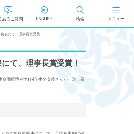
くあるご質問
ENGLISH
検索
ー発表にて、理事長賞受賞！
医学部
報
薬学部
表にて、理事長賞受賞！
況報告書
理学部
支援新制
、生命圏環境科学科4年生の安藤さんが、洋上風
看護学部
健康科学部
者との合意形成手法について、英国を事例に研