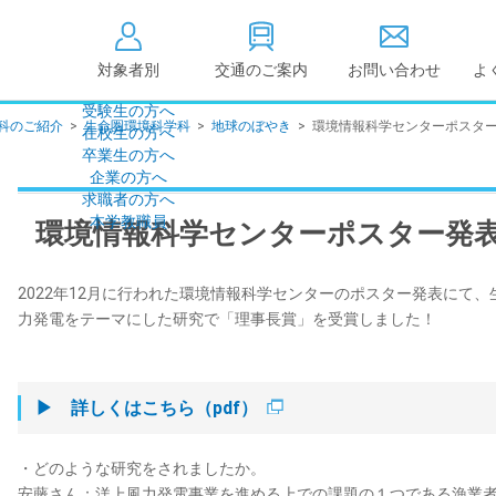
対象者別
交通のご案内
お問い合わせ
よ
受験生の方へ
科のご紹介
>
生命圏環境科学科
>
地球のぼやき
>
環境情報科学センターポスタ
在校生の方へ
大学情報の公開
卒業生の方へ
企業の方へ
情報公開
教学に関する情
求職者の方へ
点検・評価
社会貢献等
本学教職員
環境情報科学センターポスター発
キャンパス敷地建物面
設置計画履行状
積・耐震化率
高等教育の修学
2022年12月に行われた環境情報科学センターのポスター発表にて
度
校歌
力発電をテーマにした研究で「理事長賞」を受賞しました！
各種アンケート結果
教育憲章
（教学に関する方針）
個人情報の取り扱い
学生数
▶ 詳しくはこちら（pdf）
・どのような研究をされましたか。
安藤さん：洋上風力発電事業を進める上での課題の１つである漁業