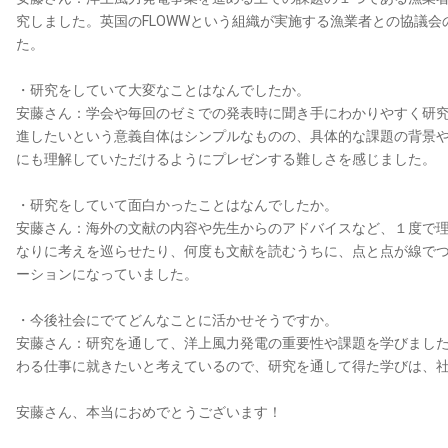
究しました。英国のFLOWWという組織が実施する漁業者との協議
た。
・研究をしていて大変なことはなんでしたか。
安藤さん：学会や毎回のゼミでの発表時に聞き手にわかりやすく研
進したいという意義自体はシンプルなものの、具体的な課題の背景
にも理解していただけるようにプレゼンする難しさを感じました。
・研究をしていて面白かったことはなんでしたか。
安藤さん：海外の文献の内容や先生からのアドバイスなど、１度で
なりに考えを巡らせたり、何度も文献を読むうちに、点と点が線で
ーションになっていました。
・今後社会にでてどんなことに活かせそうですか。
安藤さん：研究を通して、洋上風力発電の重要性や課題を学びまし
わる仕事に就きたいと考えているので、研究を通して得た学びは、
安藤さん、本当におめでとうございます！