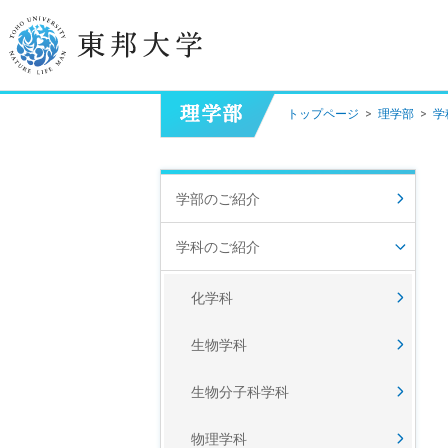
トップページ
>
理学部
>
学
学長挨拶
建学の精神/教育の理念
学部のご紹介
大学の概要
学科のご紹介
目的及び使命
化学科
東邦大学学則・
大学院規程
生物学科
教職員数
学位授与数
生物分子科学科
物理学科