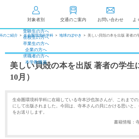
対象者別
交通のご案内
お問い合わせ
よ
受験生の方へ
科のご紹介
>
生命圏環境科学科
>
地球のぼやき
>
美しい貝殻の本を出版 著者の学
在校生の方へ
大学情報の公開
卒業生の方へ
企業の方へ
情報公開
教学に関する情
求職者の方へ
点検・評価
社会貢献等
本学教職員
美しい貝殻の本を出版 著者の学生に
キャンパス敷地建物面
設置計画履行状
積・耐震化率
10月）
高等教育の修学
度
校歌
各種アンケート結果
教育憲章
（教学に関する方針）
生命圏環境科学科に在籍している寺本沙也加さんが、これまでの
にして出版されました。今回は、寺本さんの貝にかける思いと、
個人情報の取り扱い
学生数
をお送りします。
書籍情報：寺