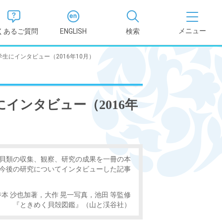
くあるご質問
ENGLISH
検索
生にインタビュー（2016年10月）
医学部
報
薬学部
インタビュー（2016年
況報告書
理学部
支援新制
看護学部
貝類の収集、観察、研究の成果を一冊の本
今後の研究についてインタビューした記事
健康科学部
本 沙也加著，大作 晃一写真，池田 等監修
『ときめく貝殻図鑑』（山と渓谷社）