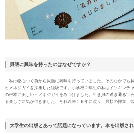
貝殻に興味を持ったのはなぜですか？
私は物心つく前から貝類に興味を持っていました。そのなかでも貝
ヒメネジガイを採集した経験です。小学校２年生の私はイソギンチ
の根本に美しいヒメネジガイをみつけました。生き貝の透き通る宝
る楽しさに気が付きました。それ以来１９年に渡り、貝類の採集、
大学生の出版とあって話題になっています。本を出版され