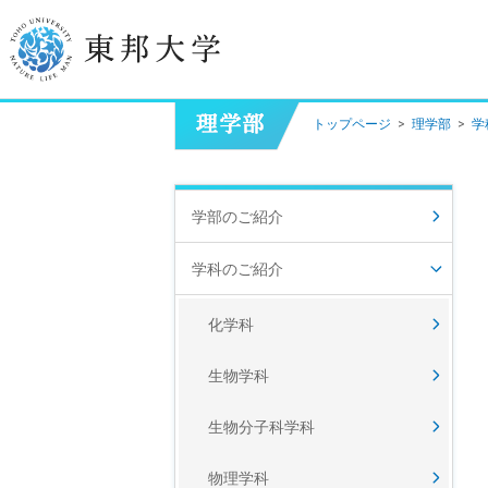
トップページ
>
理学部
>
学
学長挨拶
建学の精神/教育の理念
学部のご紹介
大学の概要
学科のご紹介
目的及び使命
化学科
東邦大学学則・
大学院規程
生物学科
教職員数
学位授与数
生物分子科学科
物理学科