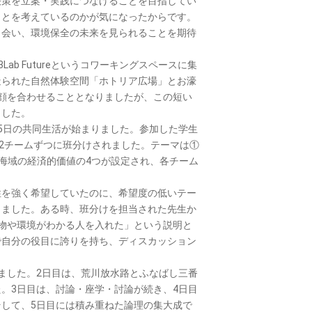
決策を立案・実践につなげることを目指してい
ことを考えているのかが気になったからです。
出会い、環境保全の未来を見られることを期待
b Futureというコワーキングスペースに集
造られた自然体験空間「ホトリア広場」とお濠
顔を合わせることとなりましたが、この短い
ました。
5日の共同生活が始まりました。参加した学生
各2チームずつに班分けされました。テーマは①
④海域の経済的価値の4つが設定され、各チーム
を強く希望していたのに、希望度の低いテー
りました。ある時、班分けを担当された先生か
物や環境がわかる人を入れた」という説明と
で自分の役目に誇りを持ち、ディスカッション
ました。2日目は、荒川放水路とふなばし三番
。3日目は、討論・座学・討論が続き、4日目
して、5日目には積み重ねた論理の集大成で