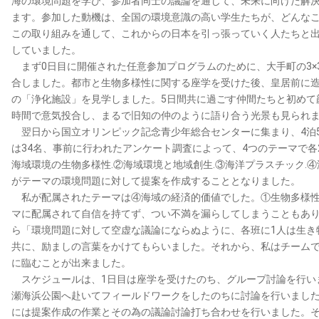
海の環境問題を学び、参加者同士の議論を通じて、未来に向けた解
ます。参加した動機は、全国の環境意識の高い学生たちが、どんな
この取り組みを通して、これからの日本を引っ張っていく人たちと
していました。
まず0日目に開催された任意参加プログラムのために、大手町の3×3La
合しました。都市と生物多様性に関する座学を受けた後、皇居前に
の「浄化施設」を見学しました。5日間共に過ごす仲間たちと初めて
時間で意気投合し、まるで旧知の仲のように語り合う光景も見られ
翌日から国立オリンピック記念青少年総合センターに集まり、4泊
は34名、事前に行われたアンケート調査によって、4つのテーマで
海域環境の生物多様性.②海域環境と地域創生.③海洋プラスチック.
がテーマの環境問題に対して提案を作成することとなりました。
私が配属されたテーマは④海域の経済的価値でした。①生物多様性
マに配属されて自信を持てず、つい不満を漏らしてしまうこともあ
ら「環境問題に対して空虚な議論にならぬように、各班に1人は生き
共に、励ましの言葉をかけてもらいました。それから、私はチーム
に臨むことが出来ました。
スケジュールは、1日目は座学を受けたのち、グループ討論を行い
瀬海浜公園へ赴いてフィールドワークをしたのちに討論を行いました
には提案作成の作業とその為の議論討論打ち合わせを行いました。そ