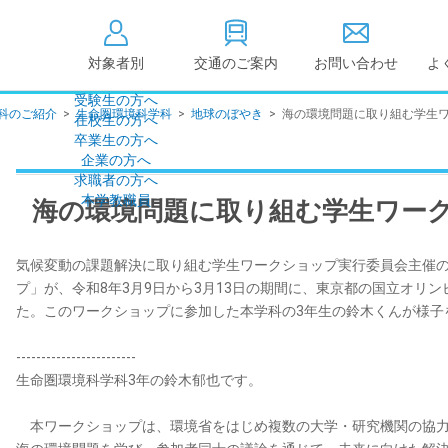
対象者別
交通のご案内
お問い合わせ
よ
受験生の方へ
科のご紹介
>
生命圏環境科学科
>
地球のぼやき
>
海の環境問題に取り組む学生
在校生の方へ
大学情報の公開
卒業生の方へ
企業の方へ
情報公開
教学に関する情
求職者の方へ
点検・評価
社会貢献等
本学教職員
海の環境問題に取り組む学生ワー
キャンパス敷地建物面
設置計画履行状
積・耐震化率
高等教育の修学
気候変動の課題解決に取り組む学生ワークショップ実行委員会主催
度
校歌
プ」が、令和8年3月9日から3月13日の期間に、東京都の国立オリ
各種アンケート結果
教育憲章
た。このワークショップに参加した本学科の3年生の鈴木くんが様子
（教学に関する方針）
個人情報の取り扱い
学生数
------------------------
生命圏環境科学科3年の鈴木郁也です。
本ワークショップは、環境省をはじめ複数の大学・研究機関の協力