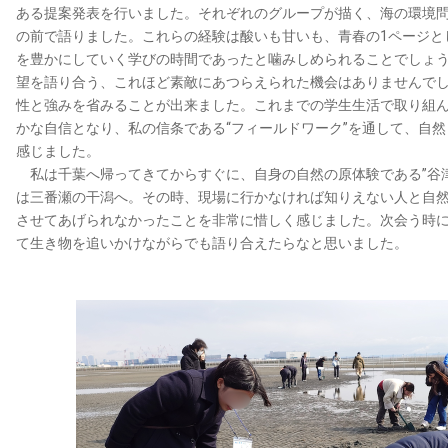
ある提案発表を行いました。それぞれのグループが描く、海の環境
の前で語りました。これらの経験は酸いも甘いも、青春の1ページと
を豊かにしていく学びの時間であったと噛みしめられることでしょ
望を語り合う、これほど素敵にあつらえられた機会はありませんでし
性と強みを省みることが出来ました。これまでの学生生活で取り組
かな自信となり、私の信条である“フィールドワーク”を通して、自
感じました。
私は千葉へ帰ってきてからすぐに、自身の自然の原体験である”谷津
は三番瀬の干潟へ。その時、現場に行かなければ知りえない人と自
させてあげられなかったことを非常に惜しく感じました。次会う時
て生き物を追いかけながらでも語り合えたらなと思いました。