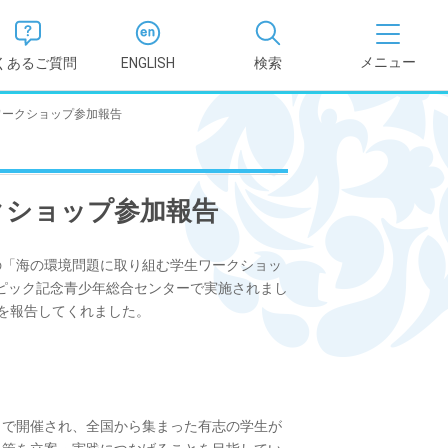
くあるご質問
ENGLISH
検索
ワークショップ参加報告
医学部
報
薬学部
クショップ参加報告
況報告書
理学部
支援新制
の「海の環境問題に取り組む学生ワークショッ
ンピック記念青少年総合センターで実施されまし
看護学部
を報告してくれました。
健康科学部
で開催され、全国から集まった有志の学生が