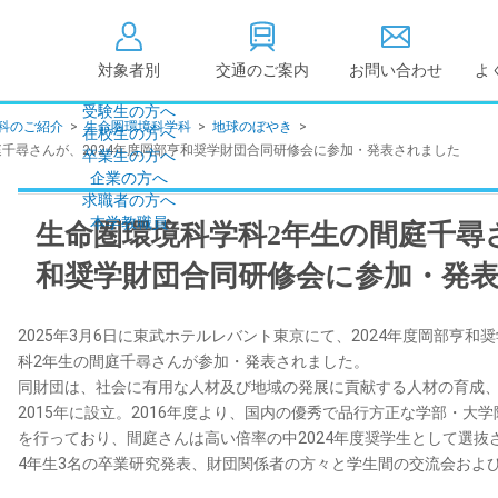
対象者別
交通のご案内
お問い合わせ
よ
受験生の方へ
科のご紹介
>
生命圏環境科学科
>
地球のぼやき
>
在校生の方へ
大学情報の公開
千尋さんが、2024年度岡部亨和奨学財団合同研修会に参加・発表されました
卒業生の方へ
企業の方へ
情報公開
教学に関する情
求職者の方へ
点検・評価
社会貢献等
本学教職員
生命圏環境科学科2年生の間庭千尋さ
キャンパス敷地建物面
設置計画履行状
積・耐震化率
和奨学財団合同研修会に参加・発
高等教育の修学
度
校歌
各種アンケート結果
2025年3月6日に東武ホテルレバント東京にて、2024年度岡部亨
教育憲章
（教学に関する方針）
科2年生の間庭千尋さんが参加・発表されました。
個人情報の取り扱い
学生数
同財団は、社会に有用な人材及び地域の発展に貢献する人材の育成
2015年に設立。2016年度より、国内の優秀で品行方正な学部・大
を行っており、間庭さんは高い倍率の中2024年度奨学生として選
4年生3名の卒業研究発表、財団関係者の方々と学生間の交流会およ