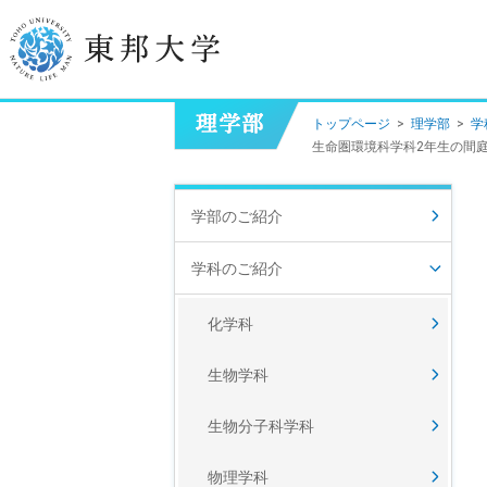
トップページ
>
理学部
>
学
学長挨拶
生命圏環境科学科2年生の間庭
建学の精神/教育の理念
学部のご紹介
大学の概要
学科のご紹介
目的及び使命
化学科
東邦大学学則・
大学院規程
生物学科
教職員数
学位授与数
生物分子科学科
物理学科