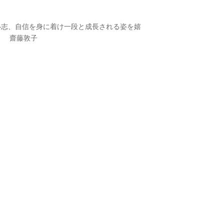
い志、自信を身に着け一段と成長される姿を嬉
。 齋藤敦子