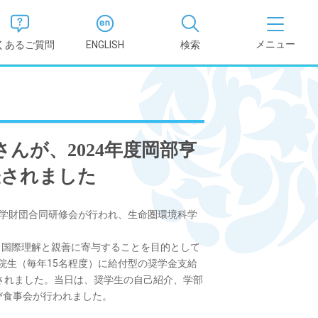
くあるご質問
ENGLISH
検索
医学部
報
薬学部
んが、2024年度岡部亨
況報告書
理学部
表されました
支援新制
看護学部
和奨学財団合同研修会が行われ、生命圏環境科学
、国際理解と親善に寄与することを目的として
健康科学部
学院生（毎年15名程度）に給付型の奨学金支給
抜されました。当日は、奨学生の自己紹介、学部
び食事会が行われました。