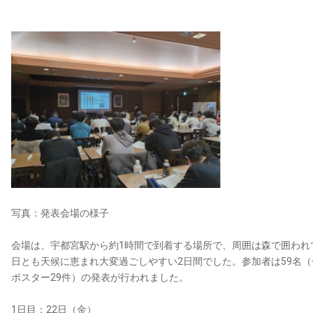
写真：発表会場の様子
会場は、宇都宮駅から約1時間で到着する場所で、周囲は森で囲われ
日とも天候に恵まれ大変過ごしやすい2日間でした。参加者は59名（一
ポスター29件）の発表が行われました。
1日目：22日（金）