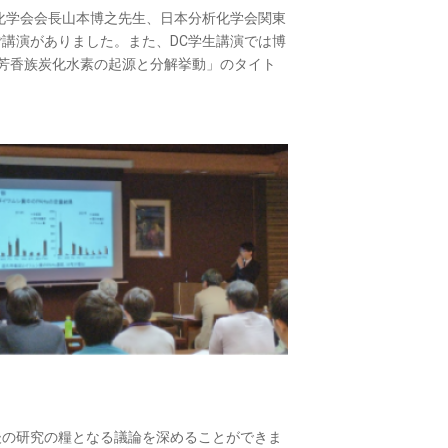
析化学会会長山本博之先生、日本分析化学会関東
講演がありました。また、DC学生講演では博
芳香族炭化水素の起源と分解挙動」のタイト
後の研究の糧となる議論を深めることができま