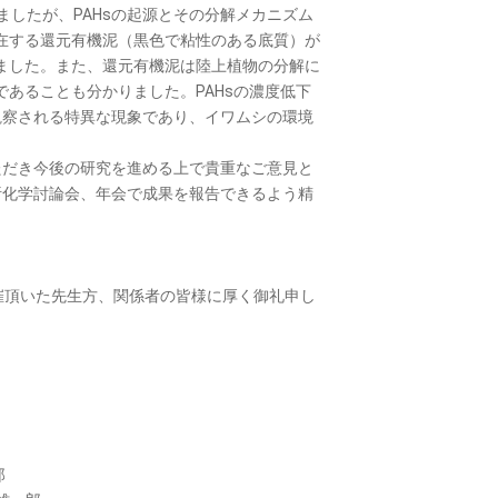
したが、PAHsの起源とその分解メカニズム
点在する還元有機泥（黒色で粘性のある底質）が
しました。また、還元有機泥は陸上植物の分解に
であることも分かりました。PAHsの濃度低下
観察される特異な現象であり、イワムシの環境
ただき今後の研究を進める上で貴重なご意見と
析化学討論会、年会で成果を報告できるよう精
催頂いた先生方、関係者の皆様に厚く御礼申し
郎