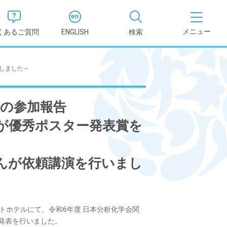
くあるご質問
ENGLISH
検索
医学部
しました～
報
薬学部
会の参加報告
況報告書
理学部
が優秀ポスター発表賞を
支援新制
看護学部
んが依頼講演を行いまし
健康科学部
ートホテルにて、令和6年度 日本分析化学会関
発表を行いました。