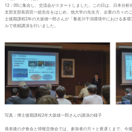
12：00に集合し、交流会がスタートしました。この日は、日本分
支部支部長四宮一総先生をはじめ、他大学の先生方、企業の方々のご
士後期課程2年の大坂雄一郎さんが「養老川干潟環境中における多環
ルで依頼講演を行いました。
写真：博士後期課程2年大坂雄一郎さんの講演の様子
発表後の夕食会と情報交換会では、参加者の方々と夜遅くまで、今