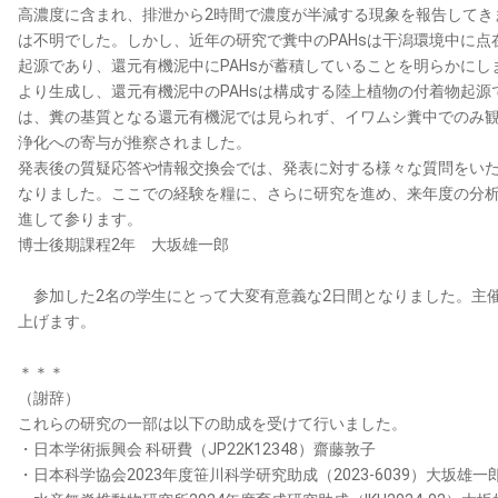
高濃度に含まれ、排泄から2時間で濃度が半減する現象を報告してきま
は不明でした。しかし、近年の研究で糞中のPAHsは干潟環境中に
起源であり、還元有機泥中にPAHsが蓄積していることを明らかに
より生成し、還元有機泥中のPAHsは構成する陸上植物の付着物起源
は、糞の基質となる還元有機泥では見られず、イワムシ糞中でのみ
浄化への寄与が推察されました。
発表後の質疑応答や情報交換会では、発表に対する様々な質問をい
なりました。ここでの経験を糧に、さらに研究を進め、来年度の分
進して参ります。
博士後期課程2年 大坂雄一郎
参加した2名の学生にとって大変有意義な2日間となりました。主
上げます。
＊＊＊
（謝辞）
これらの研究の一部は以下の助成を受けて行いました。
・日本学術振興会 科研費（JP22K12348）齋藤敦子
・日本科学協会2023年度笹川科学研究助成（2023-6039）大坂雄一