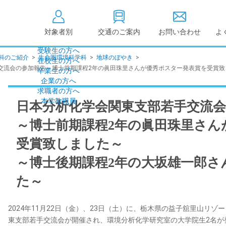
対象者別
交通のご案内
お問い合わせ
よ
受験生の方へ
科のご紹介
>
生命圏環境科学科
>
地球のぼやき
>
在校生の方へ
大学情報の公開
交流会の参加報告～博士前期課程2年の眞田珠里さんが優秀ポスター発表賞を受賞致
卒業生の方へ
企業の方へ
情報公開
教学に関する情
求職者の方へ
点検・評価
社会貢献等
本学教職員
日本分析化学会関東支部若手交流
キャンパス敷地建物面
設置計画履行状
積・耐震化率
～博士前期課程2年の眞田珠里さん
高等教育の修学
度
校歌
受賞致しました～
各種アンケート結果
教育憲章
～博士後期課程2年の大坂雄一郎さ
（教学に関する方針）
個人情報の取り扱い
学生数
た～
2024年11月22日（金）、23日（土）に、栃木県の益子舘里山リゾ
東支部若手交流会が開催され、環境分析化学研究室の大学院生2名が