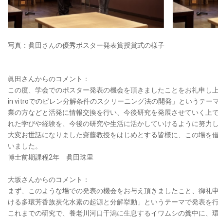
写真：眞田さんの優秀ポスター発表賞授賞式の様子
眞田さんからのコメント：
この度、学会でのポスター発表の機会を頂きましたことをお礼申し
in vitroでのピレン分解条件のスクリーニング法の開発」という
業の方などと活発に情報交換を行い、今後研究を発展させていく上
れた学びや経験を、今後の研究や生活に活かしていけるように努力
大変お世話になりました齋藤教授をはじめとする皆様に、この場を
いました。
博士前期課程2年 眞田珠里
大坂さんからのコメント：
まず、このような場での発表の機会をお与え頂きましたこと、御礼
ける多環芳香族炭化水素の起源と分解挙動」というテーマで発表を
これまでの研究で、養老川河口干潟に生息するイワムシの糞中に、環