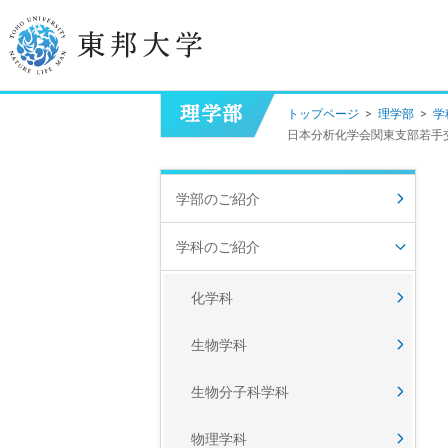
トップページ
>
理学部
>
学
学長挨拶
日本分析化学会関東支部若手
建学の精神/教育の理念
学部のご紹介
大学の概要
学科のご紹介
目的及び使命
化学科
東邦大学学則・
大学院規程
生物学科
教職員数
学位授与数
生物分子科学科
物理学科