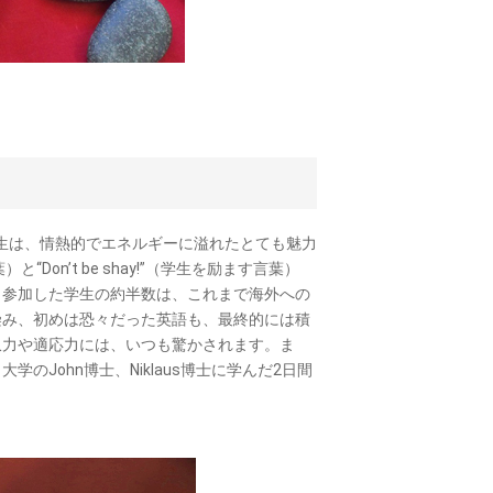
先生は、情熱的でエネルギーに溢れたとても魅力
“Don’t be shay!”（学生を励ます言葉）
、参加した学生の約半数は、これまで海外への
染み、初めは恐々だった英語も、最終的には積
収力や適応力には、いつも驚かされます。ま
John博士、Niklaus博士に学んだ2日間