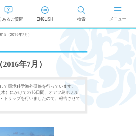
くあるご質問
ENGLISH
検索
15（2016年7月）
医学部
報
薬学部
2016年7月）
況報告書
理学部
支援新制
して環境科学海外研修を行っています。
看護学部
日（木）にかけての16日間、オアフ島ホノル
・トリップを行いましたので、報告させて
健康科学部