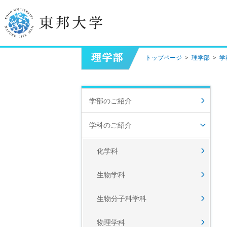
トップページ
>
理学部
>
学
学長挨拶
建学の精神/教育の理念
学部のご紹介
大学の概要
学科のご紹介
目的及び使命
化学科
東邦大学学則・
大学院規程
生物学科
教職員数
学位授与数
生物分子科学科
物理学科