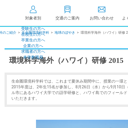
対象者別
交通のご案内
お問い合わせ
よ
受験生の方へ
科のご紹介
>
生命圏環境科学科
>
地球のぼやき
>
環境科学海外（ハワイ）研修 20
在校生の方へ
大学情報の公開
卒業生の方へ
企業の方へ
情報公開
教学に関する情
求職者の方へ
点検・評価
社会貢献等
本学教職員
環境科学海外（ハワイ）研修 2015（
キャンパス敷地建物面
設置計画履行状
積・耐震化率
高等教育の修学
度
校歌
生命圏環境科学科では、これまで夏休み期間中に、授業の一環と
各種アンケート結果
教育憲章
2015年度は、2年生15名が参加し、8月26日（水）から9月10
（教学に関する方針）
ル市にあるハワイ大学での語学研修と、ハワイ島でのフィールド
個人情報の取り扱い
いただきます。
学生数