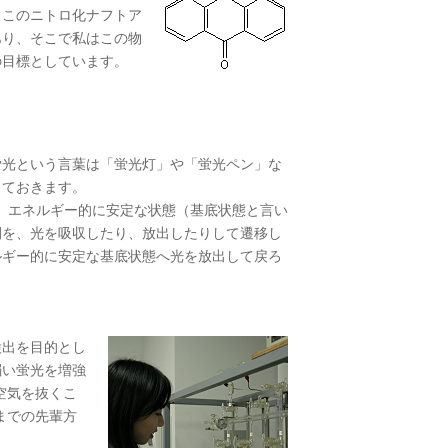
。このニトロ化ナフトア
あり、そこで私はこの物
の目標としています。
光という言葉は「蛍光灯」や「蛍光ペン」な
しておきます。
は、エネルギー的に安定な状態（基底状態と言い
間を、光を吸収したり、放出したりして遷移し
ルギー的に安定な基底状態へ光を放出して戻ろ
出を目的とし
弱い蛍光を増強
空気を抜くこ
までの先輩方