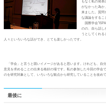
もなく私の発表
がなかった為か
来ました。質問
な議論をするこ
国際学会"ISP
のの、自ら話し
うとしてくれる
人々といろいろな話ができ、とても楽しかったです。
「学会」と言うと固いイメージがあると思います。けれども、自分
意見を求めることの出来る格好の場です。私の参加した今回の学会
のを研究対象として、いろいろな観点から研究していることを改め
最後に