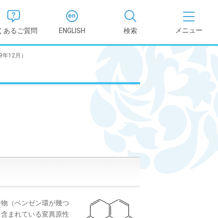
くあるご質問
ENGLISH
検索
9年12月）
医学部
報
薬学部
況報告書
理学部
支援新制
看護学部
健康科学部
物（ベンゼン環が幾つ
も含まれている変異原性