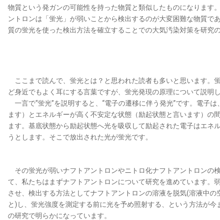
物質という発ガンの可能性を持った物質と類似したものになります
ントロンは「蛍光」が弱いことから検出するのが大変困難な物質で
質の蛍光を使った検出方法を確立することでの大気汚染対策を研究
ここまで読んで、蛍光とは？と思われた読者も多いと思います。蛍
ど身近でもよく耳にする言葉ですが、蛍光発現の原理について説明
一言で“蛍光”を説明すると、“電子の遷移に伴う発光”です。電子
ます）とエネルギーが高く不安定な状態（励起状態と言います）の
ます。基底状態から励起状態へ光を吸収して励起された電子はエネ
うとします。そこで放出された光が蛍光です。
その蛍光が弱いナフトアントロンやニトロ化ナフトアントロンの検
て、私たちはまずナフトアントロンについて研究を進めています。
させ、検出する方法としてナフトアントロンの溶液を脱気(溶液中の
と)し、蛍光強度を測定する前に光を予め照射する、という方法が今
の研究で明らかになっています。