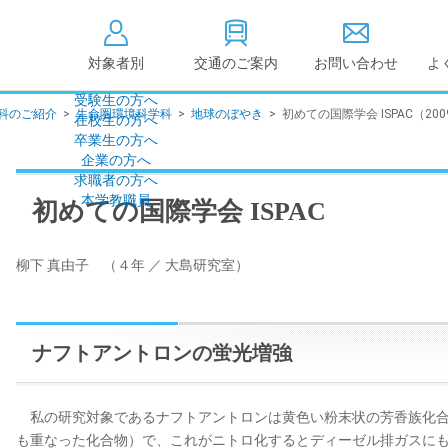
対象者別
交通のご案内
お問い合わせ
よ
受験生の方へ
科のご紹介
>
生命圏環境科学科
>
地球のぼやき
>
初めての国際学会 ISPAC（200
在校生の方へ
大学情報の公開
卒業生の方へ
企業の方へ
情報公開
教学に関する情
求職者の方へ
点検・評価
社会貢献等
本学教職員
初めての国際学会 ISPAC
キャンパス敷地建物面
設置計画履行状
積・耐震化率
高等教育の修学
柳下 真由子 （４年 ／ 大島研究室）
度
校歌
各種アンケート結果
教育憲章
（教学に関する方針）
個人情報の取り扱い
学生数
ナフトアントロンの蛍光増強
私の研究対象であるナフトアントロンは黄色い粉末状の芳香族化合
も重なった化合物）で、これがニトロ化するとディーゼル排ガスに