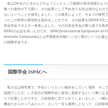
私は2年生のときからどのようにしたらこの物質の蛍光強度がより
種々の条件の下で調べ、その結果として予め当てる光は強力なもの
ないということを発見しました。この発見によって、今までの研究
ったこの研究の再現性を高めることができ、その結果を2009年3月
本化学会でポスター発表しました。その日本化学会の帰り道で大島
ISPACのお話を伺ったのです。ISPAC(International Symposium on Pol
Aromatic Compounds)とは芳香族化合物(ベンゼン環がいく
の国際学会です。
国際学会 ISPACへ
私の父は研究者で、学会というといい格好をしていく場所、そして
認識でしたが、いざ自分が国際学会に参加し発表するという事にな
りで応募したのですが、口頭発表に充てられてしまいました。一瞬
機会だからやってみたら？」という一言も後押しとなって、口頭発