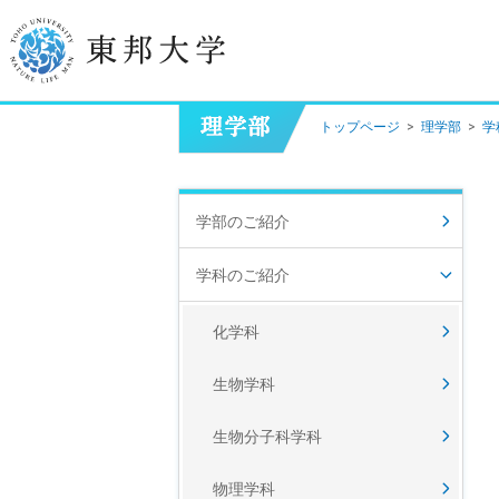
トップページ
>
理学部
>
学
学長挨拶
建学の精神/教育の理念
学部のご紹介
大学の概要
学科のご紹介
目的及び使命
化学科
東邦大学学則・
大学院規程
生物学科
教職員数
学位授与数
生物分子科学科
物理学科