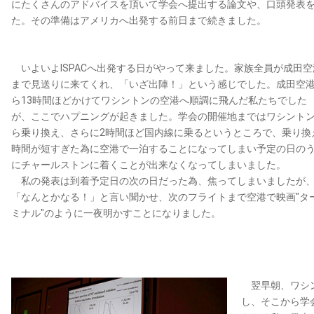
にたくさんのアドバイスを頂いて学会へ提出する論文や、口頭発表
た。その準備はアメリカへ出発する前日まで続きました。
いよいよISPACへ出発する日がやって来ました。家族全員が成田空
まで見送りに来てくれ、「いざ出陣！」という感じでした。成田空
ら13時間ほどかけてワシントンの空港へ順調に飛んだ私たちでした
が、ここでハプニングが起きました。学会の開催地まではワシント
ら乗り換え、さらに2時間ほど国内線に乗るというところで、乗り換
時間が短すぎた為に空港で一泊することになってしまい予定の日の
にチャールストンに着くことが出来なくなってしまいました。
私の発表は到着予定日の次の日だった為、焦ってしまいましたが
「なんとかなる！」と言い聞かせ、次のフライトまで空港で映画"タ
ミナル"のように一夜明かすことになりました。
翌早朝、ワシン
し、そこから学