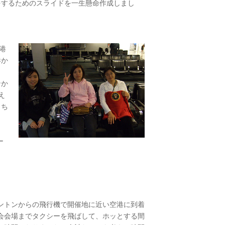
をするためのスライドを一生懸命作成しまし
港
港か
ンか
え
うち
、
ー
トンからの飛行機で開催地に近い空港に到着
会会場までタクシーを飛ばして、ホッとする間