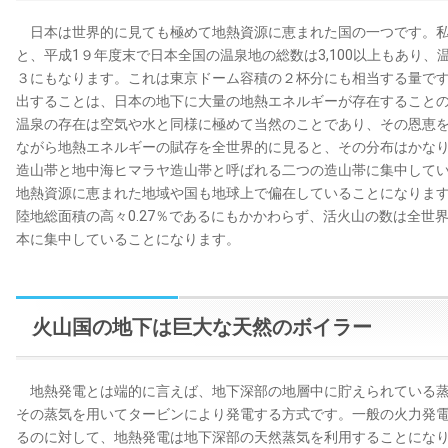
日本は世界的に見ても極めて地熱資源に恵まれた国の一つです。私
と、平成1９年度末で日本全国の温泉地の総数は3,100以上もあり、
３にもなります。これは東京ドーム容積の２杯分にも相当する量で
出することは、日本の地下に大量の地熱エネルギーが存在すること
温泉の存在は空気や水と同様に極めて当然のことであり、その恩恵
ながら地熱エネルギーの賦存を全世界的に見ると、その分布はかな
造山帯と地中海ヒマラヤ造山帯と呼ばれる二つの造山帯に集中して
地熱資源に恵まれた地域や国も地球上で偏在していることになりま
陸地総面積の高々0.27％であるにもかかわらず、活火山の数は全世界
本に集中していることになります。
火山国の地下は巨大な天然のボイラー
地熱発電とは端的に言えば、地下深部の地層中に貯えられている蒸
その蒸気を用いてタービンにより発電する方式です。一般の火力発
るのに対して、地熱発電は地下深部の天然蒸気を利用することにな