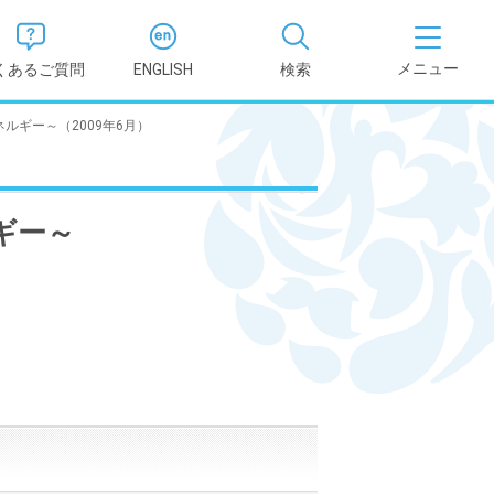
くあるご質問
ENGLISH
検索
ルギー～（2009年6月）
医学部
報
薬学部
ギー～
況報告書
理学部
支援新制
看護学部
健康科学部