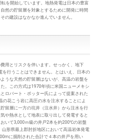
所が運転を開始しています。地熱発電は日本の豊富
、自然の貯留層を対象とするために開発に時間
、その建設はなかなか進んでいません。
費用とリスクを伴います。せっかく、地下
発電を行うことはできません。とはいえ、日本の
のような天然の貯留層はないが、高温の岩盤を
た。この方式は1970年頃に米国ニューメキシ
氏とロバート・ポッター氏によって提案された
℃の高温の花こう岩に高圧の水を注水することによ
工貯留層に一方の坑井（注水井）から注水を行
蒸気や熱水として地表に取り出して発電すると
て3,000ｍ級の井戸2本を約200℃の岩盤
も、山形県最上郡肘折地区において高温岩体発電
200mに掘削された合計で４本の井戸を用い