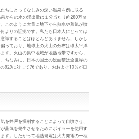
たちにとってなじみの深い温泉を例に取る
温泉からの水の湧出量は１分当たり約280万ｍ
す。このように大量に地下から熱水や蒸気が噴
の何よりの証拠です。私たち日本人にとっては
を意識することはほとんどありません。しかし
り偏っており、地球上の火山の分布は環太平洋
います。火山の集中地域が地熱地帯ですから、
す。ちなみに、日本の国土の総面積は全世界の
の829に対して76であり、おおよそ10％が日
気を井戸を掘削することによって自噴させ、
電が蒸気を発生させるためにボイラーを使用す
ります。したがって地熱発電は火力発電の一種