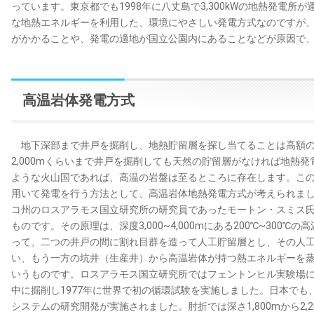
っています。東京都でも1998年に八丈島で3,300kWの地熱発電
な地熱エネルギーを利用した、環境にやさしい発電方式なのですが
がかかることや、発電の適地が国立公園内にあることなどが原因で
高温岩体発電方式
地下深部まで井戸を掘削し、地熱貯留層を探し当てることは高額の
2,000mくらいまで井戸を掘削しても天然の貯留層がなければ地熱
ような火山国であれば、高温の岩盤は至るところに存在します。こ
用いて発電を行う方法として、高温岩体地熱発電方式が考えられまし
コ州のロスアラモス国立研究所の研究員であったモートン・スミス
ものです。その原理は、深度3,000~4,000mにある200℃~300
って、二つの井戸の間に割れ目群を造って人工貯留層とし、その人
い、もう一方の坑井（生産井）から高温岩体が持つ熱エネルギーを
いうものです。ロスアラモス国立研究所ではフェントンヒル実験場におい
中に掘削し1977年に世界で初の循環試験を実施しました。日本で
システムの研究開発が実施されました。肘折では深さ1,800mから2,