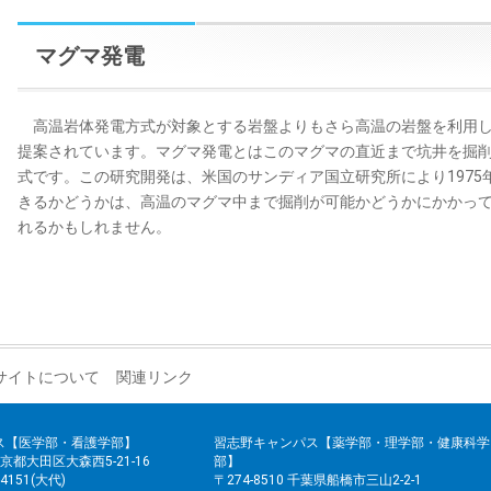
マグマ発電
高温岩体発電方式が対象とする岩盤よりもさら高温の岩盤を利用し
提案されています。マグマ発電とはこのマグマの直近まで坑井を掘
式です。この研究開発は、米国のサンディア国立研究所により197
きるかどうかは、高温のマグマ中まで掘削が可能かどうかにかかっ
れるかもしれません。
サイトについて
関連リンク
ス【医学部・看護学部】
習志野キャンパス【薬学部・理学部・健康科学
 東京都大田区大森西5-21-16
部】
2-4151(大代)
〒274-8510 千葉県船橋市三山2-2-1