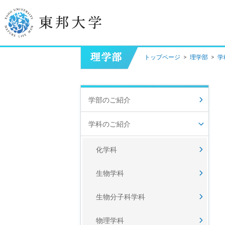
トップページ
>
理学部
>
学
学長挨拶
建学の精神/教育の理念
学部のご紹介
大学の概要
学科のご紹介
目的及び使命
化学科
東邦大学学則・
大学院規程
生物学科
教職員数
学位授与数
生物分子科学科
物理学科