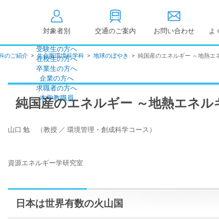
対象者別
交通のご案内
お問い合わせ
よ
受験生の方へ
科のご紹介
>
生命圏環境科学科
>
地球のぼやき
>
純国産のエネルギー ～地熱エネ
在校生の方へ
大学情報の公開
卒業生の方へ
企業の方へ
情報公開
教学に関する情
求職者の方へ
点検・評価
社会貢献等
本学教職員
純国産のエネルギー ～地熱エネル
キャンパス敷地建物面
設置計画履行状
積・耐震化率
高等教育の修学
山口 勉 （教授 ／ 環境管理・創成科学コース）
度
校歌
各種アンケート結果
教育憲章
（教学に関する方針）
資源エネルギー学研究室
個人情報の取り扱い
学生数
日本は世界有数の火山国