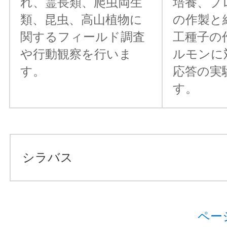
れ、霊長類、爬虫両生
培養、プ
類、昆虫、高山植物に
の作製と
関するフィールド調査
工種子の
や行動観察を行いま
ルモンに
す。
応答の実
す。
シラバス
ペー