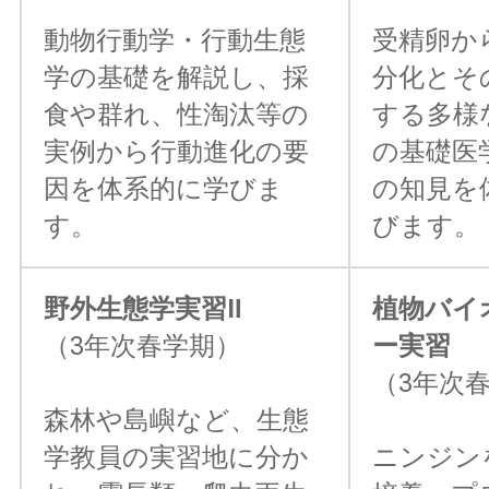
動物行動学・行動生態
受精卵か
学の基礎を解説し、採
分化とそ
食や群れ、性淘汰等の
する多様
実例から行動進化の要
の基礎医
因を体系的に学びま
の知見を
す。
びます。
野外生態学実習Ⅱ
植物バイ
（3年次春学期）
ー実習
（3年次
森林や島嶼など、生態
学教員の実習地に分か
ニンジン