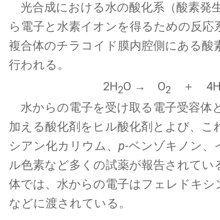
光合成における水の酸化系（酸素発
ら電子と水素イオンを得るための反応
複合体のチラコイド膜内腔側にある酸
行われる。
2H
O → O
＋ 4
2
2
水からの電子を受け取る電子受容体
加える酸化剤をヒル酸化剤とよび、こ
シアン化カリウム、
p
-ベンゾキノン、
ル色素など多くの試薬が報告されてい
体では、水からの電子はフェレドキシン
などに渡されている。