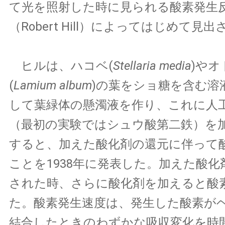
て光を照射した時に見られる酸素発生
（Robert Hill）によってはじめて見
ヒルは、ハコベ(
Stellaria media
)や
(
Lamium album
)の葉をショ糖を含む溶
して葉緑体の懸濁液を作り、これに人
（最初の実験ではシュウ酸第二鉄）を
すると、加えた酸化剤の還元に伴って
ことを1938年に発表した。加えた酸
された時、さらに酸化剤を加えると酸
た。酸素発生速度は、発生した酸素が
結合したときのわずかな吸収変化を時