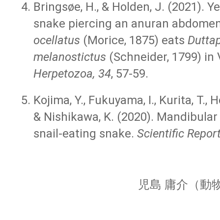
Bringsøe, H., & Holden, J. (2021). Y
snake piercing an anuran abdome
ocellatus
(Morice, 1875) eats
Dutta
melanostictus
(Schneider, 1799) in
Herpetozoa, 34
, 57-59.
Kojima, Y., Fukuyama, I., Kurita, T., 
& Nishikawa, K. (2020). Mandibular
snail-eating snake.
Scientific Repor
児島 庸介（動