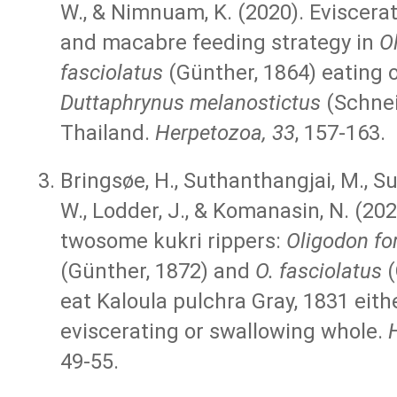
W., & Nimnuam, K. (2020). Eviscerat
and macabre feeding strategy in
O
fasciolatus
(Günther, 1864) eating 
Duttaphrynus melanostictus
(Schnei
Thailand.
Herpetozoa, 33
, 157-163.
Bringsøe, H., Suthanthangjai, M., S
W., Lodder, J., & Komanasin, N. (2
twosome kukri rippers:
Oligodon
fo
(Günther, 1872) and
O. fasciolatus
(
eat Kaloula pulchra Gray, 1831 eith
eviscerating or swallowing whole.
49-55.