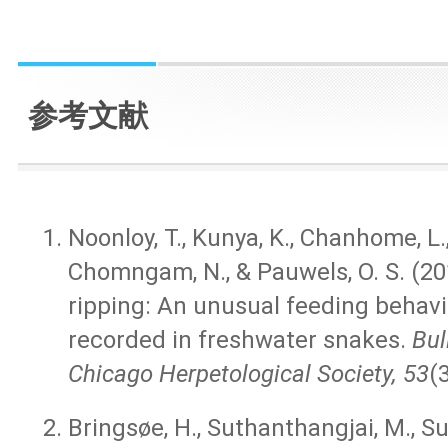
参考文献
Noonloy, T., Kunya, K., Chanhome, L
Chomngam, N., & Pauwels, O. S. (20
ripping: An unusual feeding behavi
recorded in freshwater snakes.
Bul
Chicago Herpetological Society, 53
(3
Bringsøe, H., Suthanthangjai, M., S