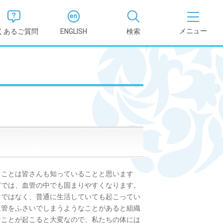
くあるご質問
ENGLISH
検索
医学部
報
薬学部
況報告書
理学部
支援新制
看護学部
ことは皆さんも知っていることと思います
健康科学部
どでは、血管の中でも固まりやすくなります。
とではなく、普通に生活していても起こってい
血管をふさいでしまうようなことがあると組織
なことが起こると大変なので、私たちの体には