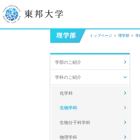
トップページ
>
理学部
>
学
学長挨拶
建学の精神/教育の理念
学部のご紹介
大学の概要
学科のご紹介
目的及び使命
化学科
東邦大学学則・
大学院規程
生物学科
教職員数
学位授与数
生物分子科学科
物理学科