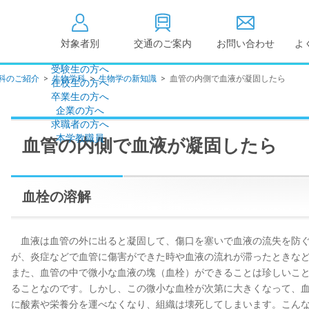
対象者別
交通のご案内
お問い合わせ
よ
受験生の方へ
科のご紹介
>
生物学科
>
生物学の新知識
>
血管の内側で血液が凝固したら
在校生の方へ
大学情報の公開
卒業生の方へ
企業の方へ
情報公開
教学に関する情
求職者の方へ
点検・評価
社会貢献等
本学教職員
血管の内側で血液が凝固したら
キャンパス敷地建物面
設置計画履行状
積・耐震化率
高等教育の修学
度
校歌
血栓の溶解
各種アンケート結果
教育憲章
（教学に関する方針）
個人情報の取り扱い
学生数
血液は血管の外に出ると凝固して、傷口を塞いで血液の流失を防ぐ
が、炎症などで血管に傷害ができた時や血液の流れが滞ったときな
また、血管の中で微小な血液の塊（血栓）ができることは珍しいこ
ることなのです。しかし、この微小な血栓が次第に大きくなって、
に酸素や栄養分を運べなくなり、組織は壊死してしまいます。こん