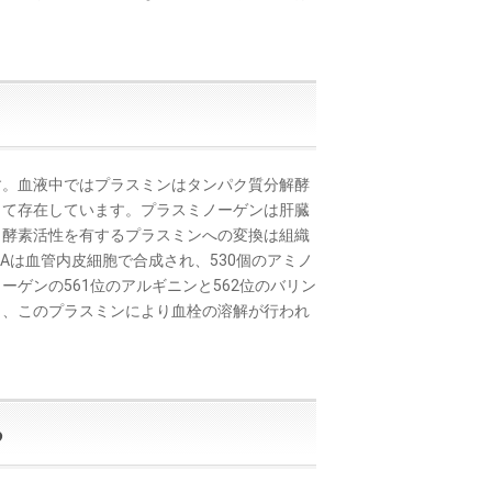
。血液中ではプラスミンはタンパク質分解酵
して存在しています。プラスミノーゲンは肝臓
ら酵素活性を有するプラスミンへの変換は組織
-PAは血管内皮細胞で合成され、530個のアミノ
ーゲンの561位のアルギニンと562位のバリン
し、このプラスミンにより血栓の溶解が行われ
る