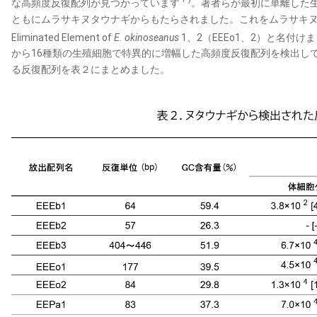
な高頻度反復配列が見つかっています
。著者らが最初に単離した
ともにムラサキヌタウナギからもたらされました。これをムラサキ
Eliminated Element of
E. okinoseanus
1、2（EEEo1、2）と名付け
から16種類の生殖細胞で特異的に増幅した高頻度反復配列を検出し
る反復配列を表２にまとめました。