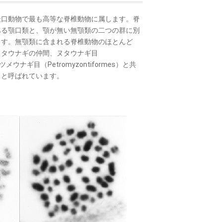
口動物で最も高等な脊椎動物に属します。脊
ある顎口類と、顎が無い無顎類の二つの群に別
ます。無顎類に含まれる脊椎動物のほとんど
ヌタウナギの仲間、ヌタウナギ目
ウナギ目（Petromyzontiformes）と共
」と呼ばれています。