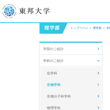
トップページ
>
理学部
>
学
学長挨拶
建学の精神/教育の理念
学部のご紹介
大学の概要
学科のご紹介
目的及び使命
化学科
東邦大学学則・
大学院規程
生物学科
教職員数
学位授与数
生物分子科学科
物理学科