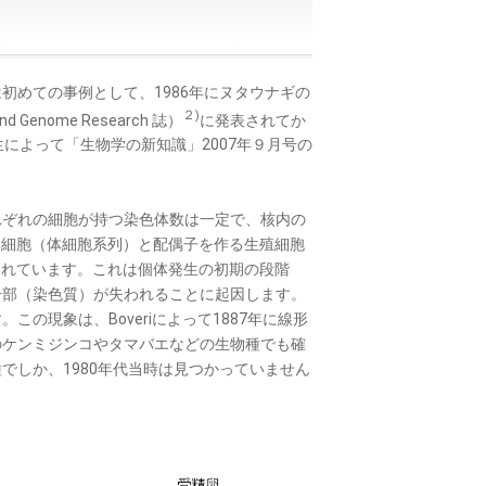
めての事例として、1986年にヌタウナギの
２)
and Genome Research 誌）
に発表されてか
によって「生物学の新知識」2007年９月号の
ぞれの細胞が持つ染色体数は一定で、核内の
体細胞（体細胞系列）と配偶子を作る生殖細胞
られています。これは個体発生の初期の段階
一部（染色質）が失われることに起因します。
の現象は、Boveriによって1887年に線形
のケンミジンコやタマバエなどの生物種でも確
でしか、1980年代当時は見つかっていません