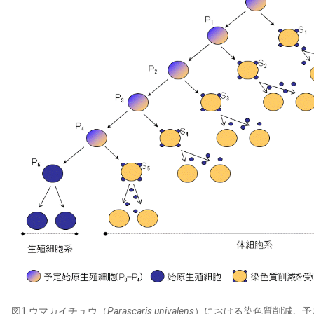
図1.ウマカイチュウ（
Parascaris univalens
）における染色質削減。予