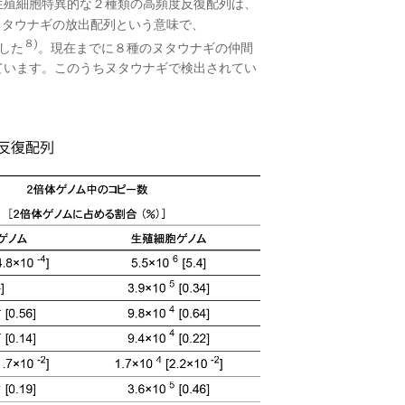
生殖細胞特異的な２種類の高頻度反復配列は、
ヌタウナギの放出配列という意味で、
８)
ました
。現在までに８種のヌタウナギの仲間
ています。このうちヌタウナギで検出されてい