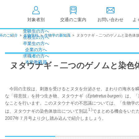
対象者別
交通のご案内
お問い合わせ
よ
受験生の方へ
科のご紹介
>
生物学科
>
生物学の新知識
>
ヌタウナギ－二つのゲノムと染色体
在校生の方へ
大学情報の公開
卒業生の方へ
企業の方へ
情報公開
教学に関する情
求職者の方へ
点検・評価
社会貢献等
本学教職員
ヌタウナギ－二つのゲノムと染色
キャンパス敷地建物面
設置計画履行状
積・耐震化率
高等教育の修学
度
校歌
今回の主役は、刺激を受けるとヌタを分泌させ、まわりの海水を瞬
各種アンケート結果
教育憲章
な「得意技」を持つ生き物、ヌタウナギ（
Eptatretus burgeri
）は、「
（教学に関する方針）
なことを行います。このヌタウナギの不思議については、「生物学の
個人情報の取り扱い
学生数
１)
は、ヌタウナギの染色体放出について別誌
でまとめる機会をいた
2007年７月号より少し踏み込んで紹介しましょう。