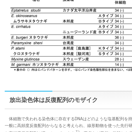
放出染色体は反復配列のモザイク
体細胞で失われる染色体に存在するDNAはどのような塩基配列を
一般に高頻度反復配列からなると考えられ、線形動物を使った先行
７)