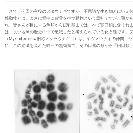
さて、今回の主役のヌタウナギですが、不思議な生き物とはいえ後
椎動物とは、まさに背中に背骨を持つ動物という意味ですが、顎が
れ、皆さんが目にする魚類からほ乳類まではすべて顎口類に含まれ
は、長い地球の歴史の中で絶滅したと考えられている化石種です。
（Myxiniformes; 旧称メクラウナギ目）は、ヤツメウナギの仲間、ヤツメ
に、この絶滅を免れた唯一の無顎類で、その口器の形から「円口類