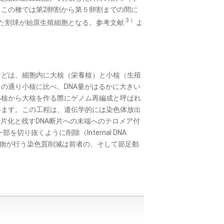
この種では第2卵割から第５卵割までの間に
３）
た割球が始原生殖細胞となる。参考文献
よ
どは、細胞内に大核（栄養核）と小核（生殖
の通り小核に比べ、DNA量がはるかに大きい
小核から大核を作る際にゲノム再編成と呼ばれ
います。この工程は、遺伝学的には染色体放出
片化と残すDNA断片への末端へのテロメア付
NA鎖の一部を切り抜くように削除（Internal DNA
形動物が行う染色質削減は前者の、そして節足動