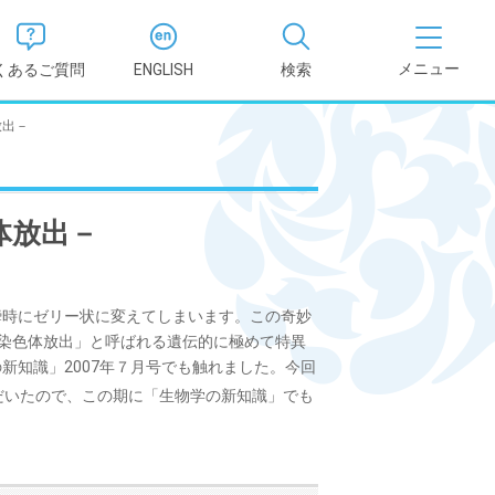
くあるご質問
ENGLISH
検索
放出－
医学部
報
薬学部
体放出－
況報告書
理学部
支援新制
時にゼリー状に変えてしまいます。この奇妙
看護学部
染色体放出」と呼ばれる遺伝的に極めて特異
新知識」2007年７月号でも触れました。今回
健康科学部
だいたので、この期に「生物学の新知識」でも