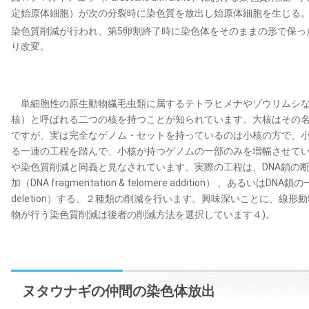
定始原体細胞）が次の分裂時に染色質を放出し始原体細胞を生じる。
染色質削減が行われ、第5卵割終了時に染色体をそのままの形で保っ
り改変。
単細胞性の原生動物繊毛虫類に属するテトラヒメナやゾウリムシな
核）と呼ばれる二つの核を持つことが知られています。大核はその名
ですが、実は完全なゲノム・セットを持っているのは小核の方で、
る一連の工程を踏んで、小核が持つゲノムの一部のみを増幅させて
や染色質削減と同義と見なされています。実際の工程は、DNA鎖の断
加（DNA fragmentation & telomere addition） 、あるいはD
deletion）する、２種類の削減を行います。興味深いことに、線
物が行う染色質削減は後者の削減方法を選択しています４)。
ヌタウナギの仲間の染色体放出