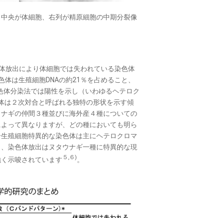
、中央が体細胞、右列が精原細胞の中期分裂像
色体放出により体細胞では失われている染色体
色体は生殖細胞DNAの約21％を占めること、
れる染色体分染法では陽性を示し（いわゆるヘテロク
色体は２次対合と呼ばれる独特の形状を示す傾
ウナギの仲間３種並びに海外産４種についての
によって異なりますが、どの種においても明ら
合生殖細胞特異的な染色体は主にヘテロクロマ
り、染色体放出はヌタウナギ一種に特異的な現
５,６)
強く示唆されています
。