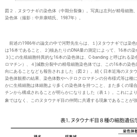
図２．ヌタウナギの染色体（中期分裂像）。写真は左列が精母細胞
染色体（撮影：中井康晴氏、1987年）。
前述の1986年の論文の中で河野先生らは、１)ヌタウナギでは染
は16本であること、２)核あたりのDNA量の測定によって、16本の染
３)この生殖細胞特異的な16本の染色体は、C-banding と呼ば
ロマチン）、４)減数分裂中の精母細胞染色体では、この16本の染
向にあることなども報告されました（図２）。続く日本近海のヌタ
染色体観察の結果、染色体数やヘテロクロマチンの分布様式等は種
かに生殖細胞は体細胞より多くの染色体を持つこと、また多くの場
チンから構成されることが明らかになりました（表１）。これによ
象ではなく、このヌタウナギ目の仲間に共通する現象であることが