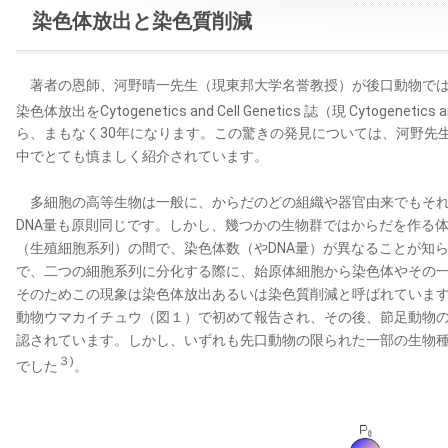
染色体放出と染色質削減
著者の恩師、河野晴一先生（現東邦大学名誉教授）が後口動物では初
染色体放出をCytogenetics and Cell Genetics 誌（現 Cytogenetics 
ら、まもなく30年になります。この驚きの発見については、河野先生
中でとても慎ましく紹介されています。
多細胞の高等生物は一般に、からだのどの組織や器官由来でもそれ
DNA量も原則同じです。しかし、幾つかの生物群ではからだを作る
（生殖細胞系列）の間で、染色体数（やDNA量）が異なることが知
で、二つの細胞系列に分化する際に、始原体細胞から染色体やその
そのためこの現象は染色体放出あるいは染色質削減と呼ばれています。こ
動物ウマカイチュウ（図１）で初めて報告され、その後、節足動物
認されています。しかし、いずれも先口動物の限られた一部の生物種
３)
でした
。