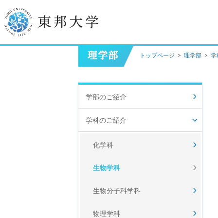
トップページ
>
理学部
>
学
学長挨拶
建学の精神/教育の理念
学部のご紹介
大学の概要
学科のご紹介
目的及び使命
化学科
東邦大学学則・
大学院規程
生物学科
教職員数
学位授与数
生物分子科学科
物理学科