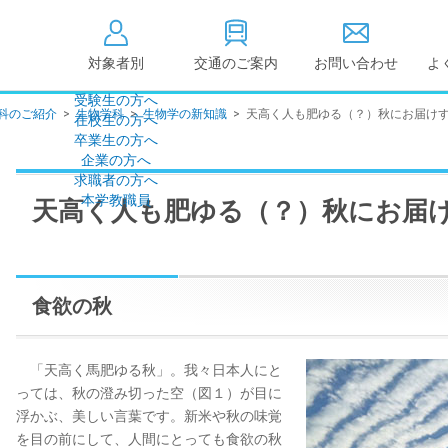
対象者別
交通のご案内
お問い合わせ
よ
受験生の方へ
科のご紹介
>
生物学科
>
生物学の新知識
>
天高く人も肥ゆる（？）秋にお届け
在校生の方へ
大学情報の公開
卒業生の方へ
企業の方へ
情報公開
教学に関する情
求職者の方へ
点検・評価
社会貢献等
本学教職員
天高く人も肥ゆる（？）秋にお届
キャンパス敷地建物面
設置計画履行状
積・耐震化率
高等教育の修学
度
校歌
各種アンケート結果
教育憲章
食欲の秋
（教学に関する方針）
個人情報の取り扱い
学生数
「天高く馬肥ゆる秋」。我々日本人にと
っては、秋の澄み切った空（図１）が目に
浮かぶ、美しい言葉です。新米や秋の味覚
を目の前にして、人間にとっても食欲の秋