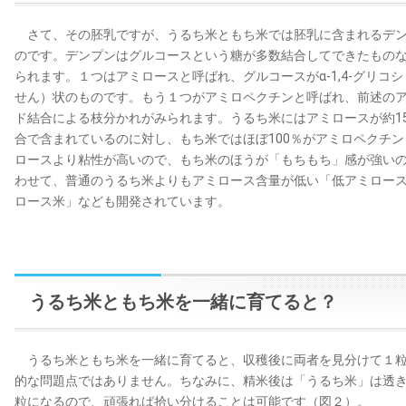
さて、その胚乳ですが、うるち米ともち米では胚乳に含まれるデン
のです。デンプンはグルコースという糖が多数結合してできたもの
られます。１つはアミロースと呼ばれ、グルコースがα-1,4-グリ
せん）状のものです。もう１つがアミロペクチンと呼ばれ、前述のアミ
ド結合による枝分かれがみられます。うるち米にはアミロースが約15
合で含まれているのに対し、もち米ではほぼ100％がアミロペクチ
ロースより粘性が高いので、もち米のほうが「もちもち」感が強い
わせて、普通のうるち米よりもアミロース含量が低い「低アミロー
ロース米」なども開発されています。
うるち米ともち米を一緒に育てると？
うるち米ともち米を一緒に育てると、収穫後に両者を見分けて１粒
的な問題点ではありません。ちなみに、精米後は「うるち米」は透
粒になるので、頑張れば拾い分けることは可能です（図２）。