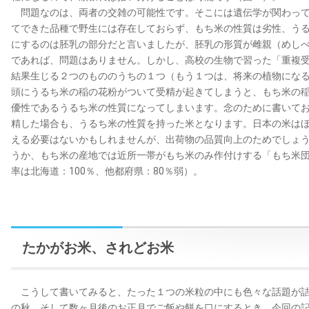
問題なのは、両者の交雑の可能性です。そこには遺伝学が関わって
てできた品種で野生には存在しておらず、もち米の性質は劣性、う
にするのは胚乳の部分だと言いましたが、胚乳の形質が雌親（めし
であれば、問題はありません。しかし、高校の生物で習った「重複
結果生じる２つのもののうちの１つ（もう１つは、将来の植物にな
頭にうるち米の稲の花粉がついて受精が起きてしまうと、もち米の
優性であるうるち米の性質になってしまいます。念のために書いて
精した場合も、うるち米の性質を持った米となります。日本の米は
える必要はないかもしれませんが、出荷物の品質向上のためでしょ
うか、もち米の産地では近所一帯がもち米のみ作付けする「もち米
率は北海道：100％、他都府県：80％弱）。
たかがお米、されどお米
こうして書いてみると、たった１つの米粒の中にも色々な話題が詰
の秋、そして数ヶ月後のお正月でご飯や餅を口にするとき、今回の