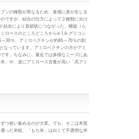
プンの種類が異なるため、食感に差が生じる
なのですが、結合の仕方によって２種類に分け
コシド結合により直鎖状につながった、螺旋（ら
ロースのところどころからα-1,6-グリコシ
～30％、アミロペクチンが約85～70％の割
ンとなっています。アミロペクチンの方がアミ
のです。ちなみに、最近では多様なニーズにあ
ス米」や、逆にアミロース含量が高い「高アミ
ずつ拾い集めるのが大変。でも、そこは本質
き通った米粒、「もち米」は白くて不透明な米