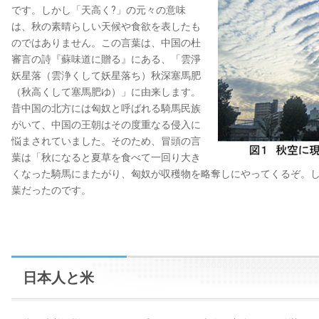
です。しかし「天高く?」の元々の意味
は、秋の素晴らしい天候や食欲を表したも
のではありません。この言葉は、中国の杜
審言の詩『蘇味道に贈る』にある、「雲淨
妖星落（雲浄くして妖星落ち）秋深塞馬肥
（秋高くして塞馬肥ゆ）」に由来します。
昔中国の北方には匈奴と呼ばれる騎馬民族
がいて、中国の王朝はその度重なる侵入に
悩まされていました。そのため、冒頭の言
葉は「秋になると夏草を食べて一回り大き
くなった騎馬にまたがり、匈奴が収穫物を略奪しにやってくるぞ。
葉だったのです。
日本人と米