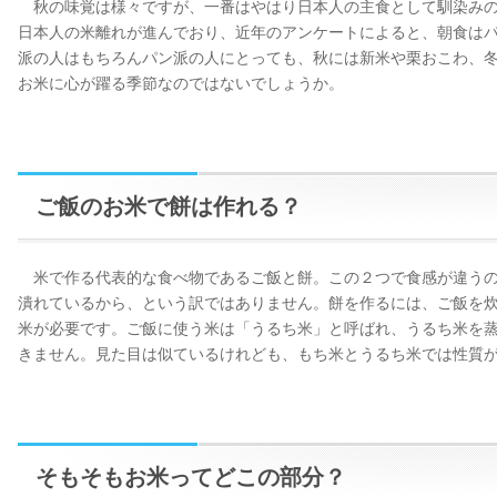
秋の味覚は様々ですが、一番はやはり日本人の主食として馴染みの
日本人の米離れが進んでおり、近年のアンケートによると、朝食は
派の人はもちろんパン派の人にとっても、秋には新米や栗おこわ、
お米に心が躍る季節なのではないでしょうか。
ご飯のお米で餅は作れる？
米で作る代表的な食べ物であるご飯と餅。この２つで食感が違うの
潰れているから、という訳ではありません。餅を作るには、ご飯を
米が必要です。ご飯に使う米は「うるち米」と呼ばれ、うるち米を
きません。見た目は似ているけれども、もち米とうるち米では性質
そもそもお米ってどこの部分？