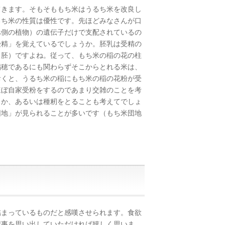
きます。そもそももち米はうるち米を改良し
るち米の性質は優性です。先ほどみなさんが口
べ側の植物）の遺伝子だけで支配されているの
受精」を覚えているでしょうか。胚乳は受精の
る胚）ですよね。従って、もち米の稲の花の柱
稲穂であるにも関わらずそこからとれる米は、
おくと、うるち米の稲にもち米の稲の花粉が受
ほぼ自家受粉をするのであまり交雑のことを考
うか、あるいは種籾をとることも考えてでしょ
団地」が見られることが多いです（もち米団地
まっているものだと感嘆させられます。食欲
記事を思い出していただければ嬉しく思いま