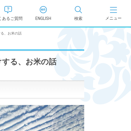
くあるご質問
ENGLISH
検索
する、お米の話
医学部
報
薬学部
けする、お米の話
況報告書
理学部
支援新制
看護学部
健康科学部