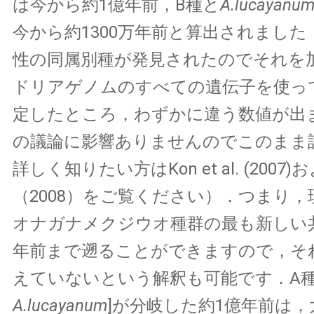
は今から約1億年前，B種と
A.lucayanu
今から約1300万年前と算出されまし
性の同属別種が発見されたのでそれを
ドリアゲノムのすべての遺伝子を使っ
定したところ，わずかに違う数値が出
の議論に影響ありませんのでこのまま
詳しく知りたい方はKon et al. (2007
（2008）をご覧ください）．つまり
オナガナメクジウオ種群の最も新しい
年前まで遡ることができますので，そ
えていないという解釈も可能です．A種
A.lucayanum
]が分岐した約1億年前は