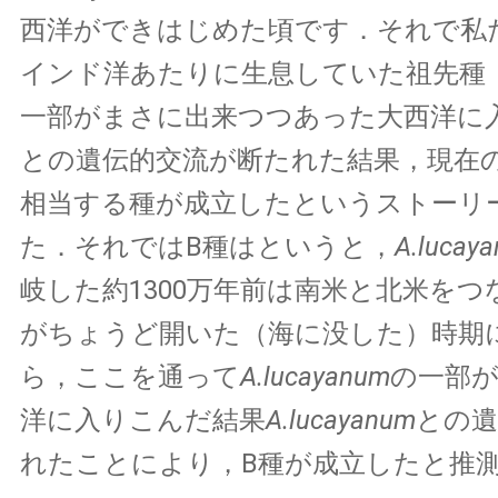
西洋ができはじめた頃です．それで私
インド洋あたりに生息していた祖先種
一部がまさに出来つつあった大西洋に
との遺伝的交流が断たれた結果，現在
相当する種が成立したというストーリ
た．それではB種はというと，
A.lucay
岐した約1300万年前は南米と北米を
がちょうど開いた（海に没した）時期
ら，ここを通って
A.lucayanum
の一部が
洋に入りこんだ結果
A.lucayanum
との遺
れたことにより，B種が成立したと推