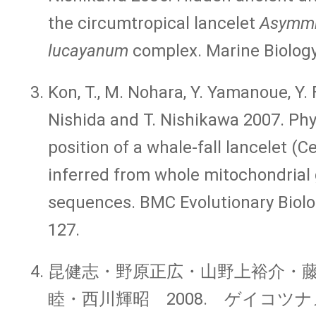
the circumtropical lancelet
Asymmn
lucayanum
complex. Marine Biology
Kon, T., M. Nohara, Y. Yamanoue, Y. 
Nishida and T. Nishikawa 2007. Ph
position of a whale-fall lancelet (
inferred from whole mitochondria
sequences. BMC Evolutionary Biology
127.
昆健志・野原正広・山野上裕介・
睦・西川輝昭 2008. ゲイコツ