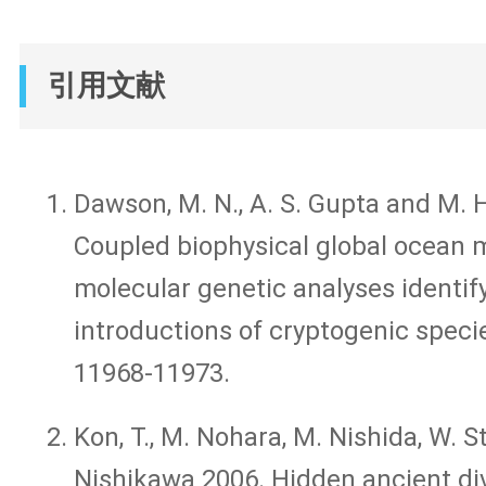
引用文献
Dawson, M. N., A. S. Gupta and M. 
Coupled biophysical global ocean 
molecular genetic analyses identif
introductions of cryptogenic speci
11968-11973.
Kon, T., M. Nohara, M. Nishida, W. S
Nishikawa 2006. Hidden ancient div