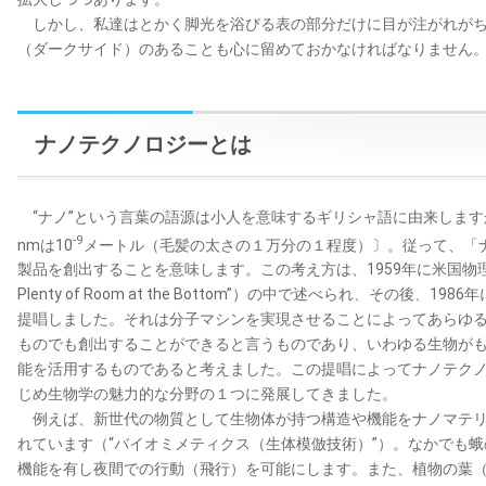
しかし、私達はとかく脚光を浴びる表の部分だけに目が注がれがち
（ダークサイド）のあることも心に留めておかなければなりません
ナノテクノロジーとは
“ナノ”という言葉の語源は小人を意味するギリシャ語に由来します
-9
nmは10
メートル（毛髪の太さの１万分の１程度）〕。従って、「ナ
製品を創出することを意味します。この考え方は、1959年に米国物理学会で
Plenty of Room at the Bottom”）の中で述べられ、その後、
提唱しました。それは分子マシンを実現させることによってあらゆ
ものでも創出することができると言うものであり、いわゆる生物が
能を活用するものであると考えました。この提唱によってナノテク
じめ生物学の魅力的な分野の１つに発展してきました。
例えば、新世代の物質として生物体が持つ構造や機能をナノマテリ
れています（“バイオミメティクス（生体模倣技術）”）。なかでも
機能を有し夜間での行動（飛行）を可能にします。また、植物の葉