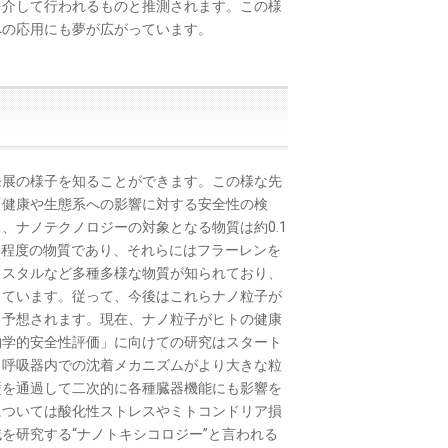
を介して行われるものと推測されます。この様
への応用にも夢が広がっています。
展の様子を知ることができます。この様な先
「健康や生態系への影響に対する安全性の検
、ナノテクノロジーの対象となる物質は約0.1
ズ）程度の物質であり、それらにはフラーレンを
リスタルなど多種多様な物質が知られており、
しています。従って、今後はこれらナノ粒子が
と予想されます。現在、ナノ粒子がヒトの健康
物学的安全性評価」に向けての研究はスタート
も呼吸器内での沈着メカニズムがより大きな粒
壁を通過して二次的に各種臓器機能にも影響を
については酸化性ストレスやミトコンドリア損
を研究する“ナノトキシコロジー”と言われる