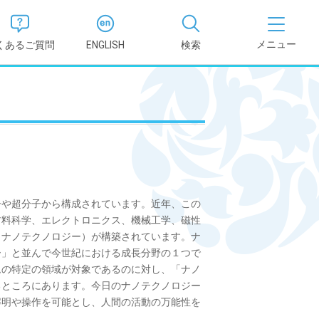
くあるご質問
ENGLISH
検索
医学部
報
薬学部
況報告書
理学部
支援新制
や超分子から構成されています。近年、この
看護学部
材料科学、エレクトロニクス、機械工学、磁性
（ナノテクノロジー）が構築されています。ナ
健康科学部
ー」と並んで今世紀における成長分野の１つで
ムの特定の領域が対象であるのに対し、「ナノ
るところにあります。今日のナノテクノロジー
解明や操作を可能とし、人間の活動の万能性を