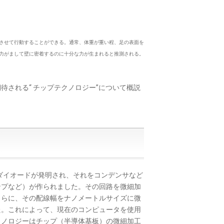
させて行動することができる。通常、体重が重い程、足の表面を
力がまして壁に密着するのに十分な力が生まれると推測される。
される“ チップテクノロジー”について概説
ダイオードが発明され、それをコンデンサなど
ンプなど）が作られました。その回路を微細加
さらに、その配線幅をナノメートルサイズに微
た。これによって、現在のコンピュータを使用
クノロジーはチップ（半導体基板）の微細加工