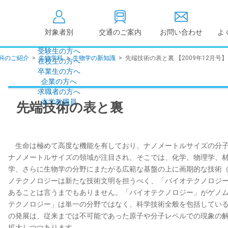
対象者別
交通のご案内
お問い合わせ
よ
受験生の方へ
科のご紹介
>
生物学科
>
生物学の新知識
>
先端技術の表と裏 【2009年12月号】
在校生の方へ
大学情報の公開
卒業生の方へ
企業の方へ
情報公開
教学に関する情
求職者の方へ
点検・評価
社会貢献等
本学教職員
先端技術の表と裏
キャンパス敷地建物面
設置計画履行状
積・耐震化率
高等教育の修学
度
校歌
生命は極めて高度な機能を有しており、ナノメートルサイズの分子
各種アンケート結果
教育憲章
ナノメートルサイズの領域が注目され、そこでは、化学、物理学、
（教学に関する方針）
学、さらに生物学の分野にまたがる広範な基盤の上に画期的な技術
個人情報の取り扱い
学生数
ノテクノロジーは新たな技術文明を担うべく、「バイオテクノロジ
あることは言うまでもありません。「バイオテクノロジー」がゲノ
テクノロジー」は単一の分野ではなく、科学技術全般を包括してい
の発展は、従来までは不可能であった原子や分子レベルでの現象の
拡大しつつあります。