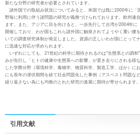
新たな分野の研究者が必要とされています。
諸外国での取組み状況についてみると、米国では既に2000年に「
野毎に利用に伴う諸問題の研究が義務づけられております。欧州連
ます。また、アジアに目を向けると、一歩先行して台湾が2004年
開催しており、わが国もこれら諸外国に触発されてようやく重い腰を
いての調査研究体制が発足しました。資源の乏しいわが国にとって
に迅速な対応が求められます。
いずれにしても、21世紀の科学に期待されるのは“生態系との調和
みが先行し「ヒトの健康や生態系への影響」が置き去りにされる様
した学際分野（環境科学、毒物学、物質科学、製造工学、ほか）に
にも長年の潜伏期間を経て社会問題化した事例（アスベスト問題な
繰り返さない為にも均衡のとれた研究の進展に期待が寄せられます
引用文献