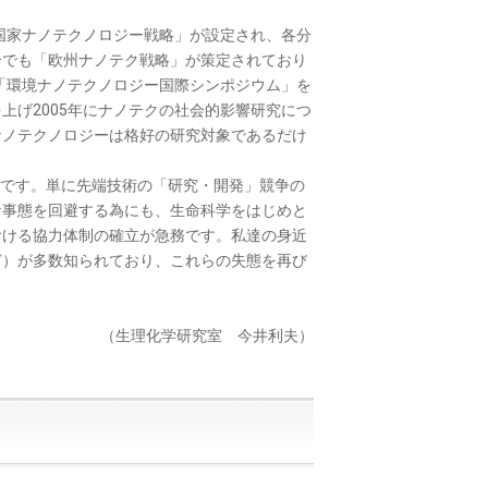
国家ナノテクノロジー戦略」が設定され、各分
合でも「欧州ナノテク戦略」が策定されており
に「環境ナノテクノロジー国際シンポジウム」を
上げ2005年にナノテクの社会的影響研究につ
ナノテクノロジーは格好の研究対象であるだけ
”です。単に先端技術の「研究・開発」競争の
な事態を回避する為にも、生命科学をはじめと
おける協力体制の確立が急務です。私達の身近
ど）が多数知られており、これらの失態を再び
。
（生理化学研究室 今井利夫）