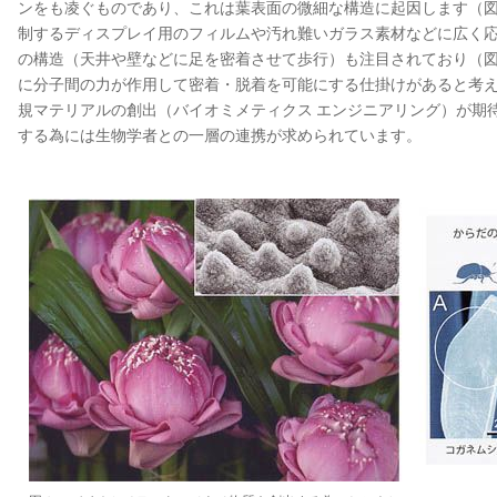
ンをも凌ぐものであり、これは葉表面の微細な構造に起因します（
制するディスプレイ用のフィルムや汚れ難いガラス素材などに広く
の構造（天井や壁などに足を密着させて歩行）も注目されており（
に分子間の力が作用して密着・脱着を可能にする仕掛けがあると考
規マテリアルの創出（バイオミメティクス エンジニアリング）が期
する為には生物学者との一層の連携が求められています。