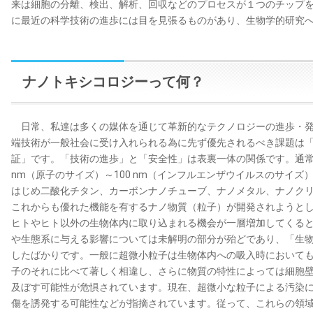
来は細胞の分離、検出、解析、回収などのプロセスが１つのチップ
に最近の科学技術の進歩には目を見張るものがあり、生物学的研究
ナノトキシコロジーって何？
日常、私達は多くの媒体を通じて革新的なテクノロジーの進歩・発
端技術が一般社会に受け入れられる為に先ず優先されるべき課題は
証」です。「技術の進歩」と「安全性」は表裏一体の関係です。通常
nm（原子のサイズ）～100 nm（インフルエンザウイルスのサイ
はじめ二酸化チタン、カーボンナノチューブ、ナノメタル、ナノク
これからも優れた機能を有するナノ物質（粒子）が開発されようと
ヒトやヒト以外の生物体内に取り込まれる機会が一層増加してくる
や生態系に与える影響については未解明の部分が殆どであり、「生
したばかりです。一般に超微小粒子は生物体内への吸入時において
子のそれに比べて著しく相違し、さらに物質の特性によっては細胞
及ぼす可能性が危惧されています。現在、超微小な粒子による汚染
傷を誘発する可能性などが指摘されています。従って、これらの領域