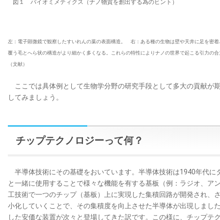
図１ バイオミメティクス（ナノ物質を創出する為のヒント）
左：電子顕微鏡で観察したすいれんの葉の表面構造。 右：ある種の生物は壁や天井に足を密着
覆う毛とへら状の構造がより細かく多くなる。これらの特性によりナノの世界で起こる引力の合
（文献）
ここでは具体例として生物学分野の研究手段として多大の貢献が期待
してみましょう。
チップテクノロジーって何？
半導体技術にその基礎をおいています。半導体技術は1940年代に
と一緒に使用することで様々な機能を有する基板（例：ラジオ、ア
工技術で一つのチップ（基板）上に実現した集積回路が開発され、
小化していくことで、その集積度を向上させた半導体が出現しまし
した安価な装置が次々と登場してきた訳です。この様に、チップテ