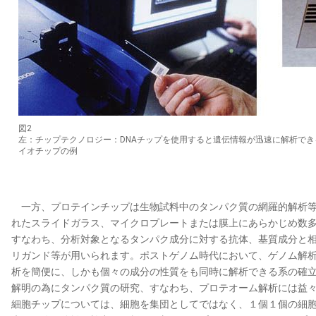
図2
左：チップテクノロジー：DNAチップを使用すると遺伝情報が迅速に解析で
イオチップの例
一方、プロテインチップは生物試料中のタンパク質の網羅的解析等
れたスライドガラス、マイクロプレートまたは膜上にあらかじめ数
すなわち、分析対象となるタンパク成分に対する抗体、基質成分と
リガンド等が用いられます。ポストゲノム時代において、ゲノム解
析を簡便に、しかも個々の成分の性質をも同時に解析できる系の確
解明の為にタンパク質の研究、すなわち、プロテオーム解析には益
細胞チップについては、細胞を集団としてではなく、１個１個の細