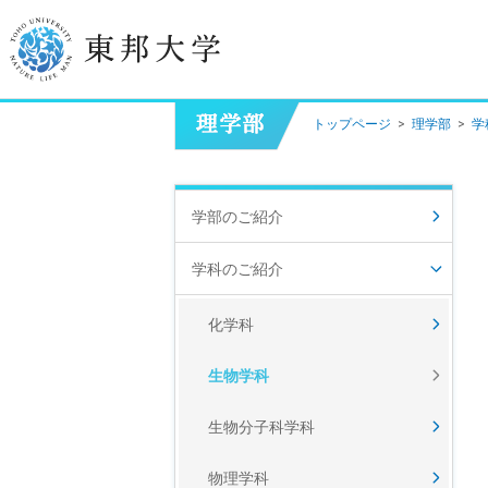
トップページ
>
理学部
>
学
学長挨拶
建学の精神/教育の理念
学部のご紹介
大学の概要
学科のご紹介
目的及び使命
化学科
東邦大学学則・
大学院規程
生物学科
教職員数
学位授与数
生物分子科学科
物理学科