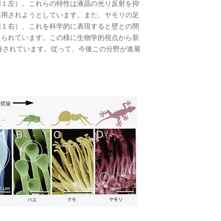
図１左）。これらの特性は液晶の光り反射を抑
応用されようとしています。また、ヤモリの足
図１右）、これを科学的に表現すると壁との間
えられています。この様に生物学的視点から新
待されています。従って、今後この分野が進展