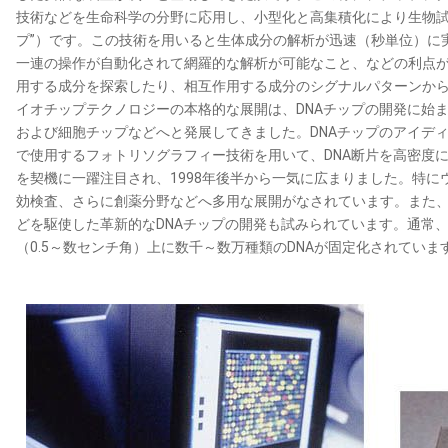
技術などを生命科学の分野に応用し、小型化と高集積化により生物試
プ”）です。この技術を用いると生体成分の解析が迅速（秒単位）に
一連の操作が自動化されて網羅的な解析が可能なこと、などの利点
用する成分を探索したり、相互作用する成分のシグナルパターンか
イオチップテクノロジーの本格的な展開は、DNAチップの開発に始
および細胞チップなどへと発展してきました。DNAチップのアイデ
で使用するフォトリソグラフィー技術を用いて、DNA断片を高密度
を契機に一躍注目され、1998年後半から一気に広まりました。特
効検査、さらに創薬分野などへ多用な展開がなされています。また
どを駆使した革新的なDNAチップの開発も試みられています。通常、
（0.5～数センチ角）上に数千～数万種類のDNAが固定化されていま