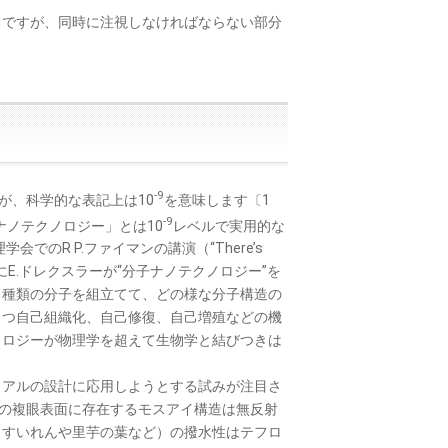
ですが、同時に注視しなければならない部分
。
-9
が、科学的な表記上は10
を意味します〔1
-9
ノテクノロジー」とは10
レベルで実用的な
のR P.ファイマンの講演（“There’s
1986年にE.ドレクスラーが“分子ナノテクノロジー”を
る種類の分子を組立てて、どの様な分子構造の
もつ自己組織化、自己修復、自己増殖などの機
ノロジーが物理学を超えて生物学と結びつきは
アルの設計に応用しようとする試みが注目さ
蛾の複眼表面に存在するモスアイ構造は無反射
（すいれんや里芋の葉など）の撥水性はテフロ