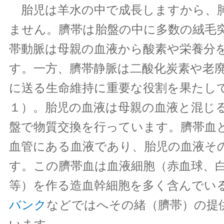
胎児は羊水の中で成長しますから、
ません。臍帯は胎盤の中に多数の絨毛
帯動脈は母親の血液から酸素や栄養分
す。一方、臍帯静脈は二酸化炭素や老
に送る生命維持に重要な役割を果たし
１）。胎児の血液は母親の血液と混じ
盤で物質交換を行っています。臍帯血
血管にある血液であり、胎児の血液そ
す。この臍帯血は血液細胞（赤血球、
等）を作る造血幹細胞を多く含んでい
バンク
などではへその緒（臍帯）の提