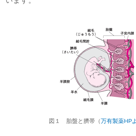
います。
図１ 胎盤と臍帯（
万有製薬HP