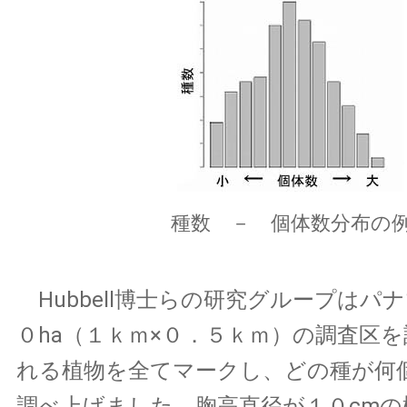
種数 － 個体数分布の
Hubbell博士らの研究グループはパ
０ha（１ｋｍ×０．５ｋｍ）の調査区
れる植物を全てマークし、どの種が何
調べ上げました。胸高直径が１０cmの