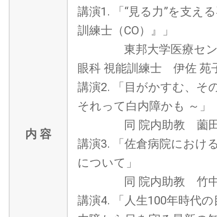
講演1. 「“見る力”を支え
訓練士（CO）』」
東邦大学医療センタ
眼科 視能訓練士 伊佐 苑
講演2. 「目がかすむ、そ
それって白内障かも ～」
同 院内助教 薗田
内 容
講演3. 「佐倉病院におけ
について」
同 院内助教 竹中
講演4. 「人生100年時代の