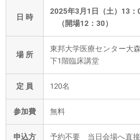
2025年3月1日（土）13：00
日 時
（開場12：30）
東邦大学医療センター大森
場 所
下1階臨床講堂
定 員
120名
参加費
無料
申込方
予約不要 当日会場へ直