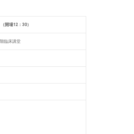
0 （開場12：30）
1階臨床講堂
。