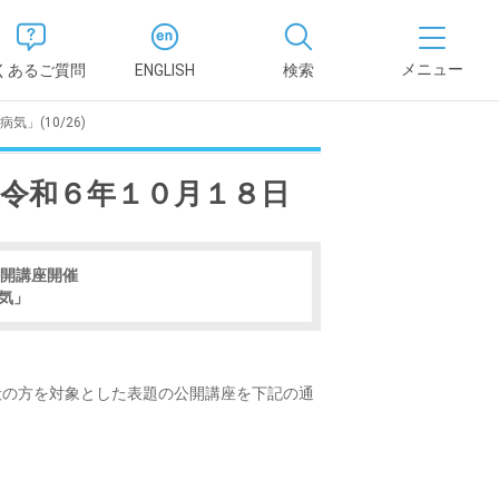
くあるご質問
ENGLISH
検索
」(10/26)
医学部
 令和６年１０月１８日
報
薬学部
況報告書
理学部
公開講座開催
支援新制
気」
看護学部
健康科学部
般の方を対象とした表題の公開講座を下記の通