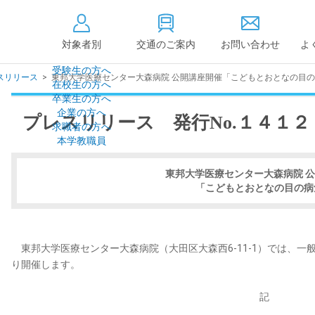
対象者別
交通のご案内
お問い合わせ
よ
受験生の方へ
レスリリース
>
東邦大学医療センター大森病院 公開講座開催「こどもとおとなの目の病気
在校生の方へ
大学情報の公開
卒業生の方へ
企業の方へ
プレスリリース 発行No.１４１２
情報公開
教学に関する情
求職者の方へ
点検・評価
社会貢献等
本学教職員
キャンパス敷地建物面
設置計画履行状
積・耐震化率
東邦大学医療センター大森病院 
高等教育の修学
度
「こどもとおとなの目の病
校歌
各種アンケート結果
教育憲章
（教学に関する方針）
個人情報の取り扱い
学生数
東邦大学医療センター大森病院（大田区大森西6-11-1）では、一
り開催します。
記