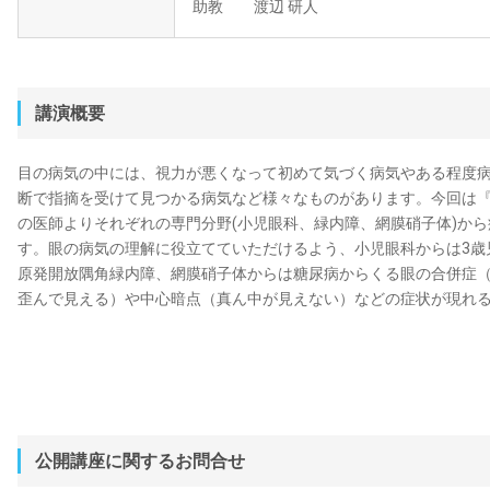
助教 渡辺 研人
講演概要
目の病気の中には、視力が悪くなって初めて気づく病気やある程度
断で指摘を受けて見つかる病気など様々なものがあります。今回は『
の医師よりそれぞれの専門分野(小児眼科、緑内障、網膜硝子体)か
す。眼の病気の理解に役立てていただけるよう、小児眼科からは3歳
原発開放隅角緑内障、網膜硝子体からは糖尿病からくる眼の合併症
歪んで見える）や中心暗点（真ん中が見えない）などの症状が現れ
公開講座に関するお問合せ