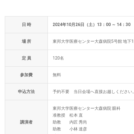
日 時
2024年10月26日（土）13：00 ～ 14：3
場 所
東邦大学医療センター大森病院5号館 地下
定 員
120名
参加費
無料
申込方法
予約不要 当日会場へ直接お越しください
東邦大学医療センター大森病院 眼科
准教授 松本 直
講演者
助教 内匠 秀尚
助教 小林 達彦