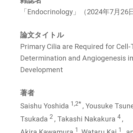
雑誌名
「Endocrinology」（2024年7月2
論文タイトル
Primary Cilia are Required for Cell
Determination and Angiogenesis in 
Development
著者
1,2*
Saishu Yoshida
, Yousuke Tsu
2
4
Tsukada
, Takashi Nakakura
,
1
1
Akira Kawamura
, Wataru Kai
, a