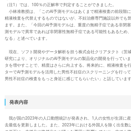
（注1）では、100％の正解率で判定することができました。
小林准教授は、「このAI予測モデルはあくまで精液検査の前段階に
精液検査を代替えするものではないが、不妊治療専門施設以外でも
ます。また、「今回のAI予測モデルは、重度の無精子症である非閉塞
測モデルで異常であれば非閉塞性無精子症である可能性もあるため
なる」と述べています。
現在、ソフト開発やデータ解析を担う株式会社クリアタクト（茨城
研究により、オリジナルのAI予測モデルの製品化の開発を行っていま
タを増やすことで、精度はさらに向上する。将来的に、精液検査を
ターでAI予測モデルを活用した男性不妊症のスクリーニングを行っ
男性不妊症の検査をもっと身近に感じてもらいたい」と話していま
発表内容
我が国の2023年の人口動態統計が発表され、1人の女性が生涯に産
去最低を更新しました。また、2023年における外国人を除く出生数は前