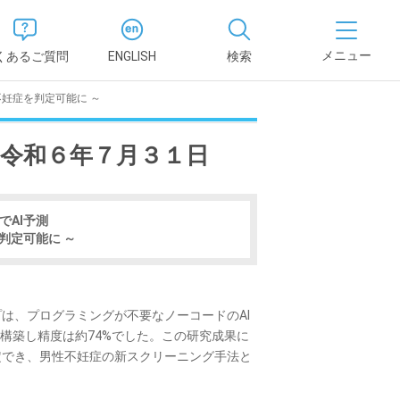
くあるご質問
ENGLISH
検索
不妊症を判定可能に ～
医学部
 令和６年７月３１日
報
薬学部
況報告書
理学部
でAI予測
支援新制
判定可能に ～
看護学部
健康科学部
は、プログラミングが不要なノーコードのAI
構築し精度は約74%でした。この研究成果に
定でき、男性不妊症の新スクリーニング手法と