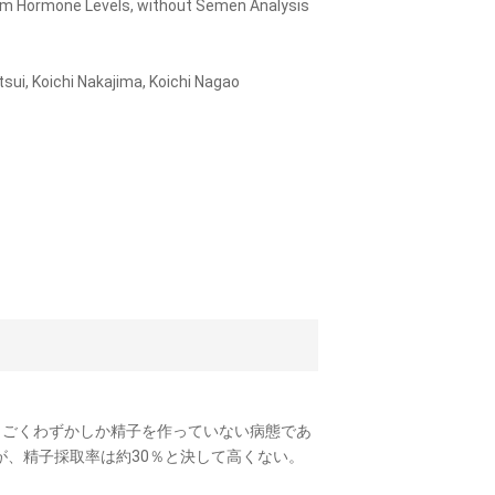
erum Hormone Levels, without Semen Analysis
ui, Koichi Nakajima, Koichi Nagao
、ごくわずかしか精子を作っていない病態であ
るが、精子採取率は約30％と決して高くない。