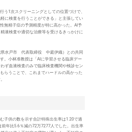
行う1次スクリーニングとしての位置づけで、
気軽に検査を行うことができる」と主張してい
性無精子症の予測精度が特に高かった。AI予
、精液検査や適切な治療等を受けるきっかけに
県水戸市 代表取締役 中庭伊織）との共同
す。小林准教授は「AIに学習させる臨床デー
行わず血液検査のみで臨床検査機関や検診セン
てもらうことで、これまでハードルの高かった
す。
む子供の数を示す合計特殊出生率は1.20で過
年比5.6％減の72万7277人でした。出生率