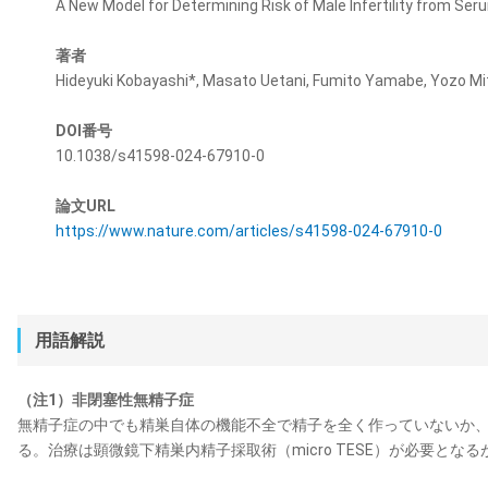
A New Model for Determining Risk of Male Infertility from S
著者
Hideyuki Kobayashi*, Masato Uetani, Fumito Yamabe, Yozo Mits
DOI番号
10.1038/s41598-024-67910-0
論文URL
https://www.nature.com/articles/s41598-024-67910-0
用語解説
（注1）非閉塞性無精子症
無精子症の中でも精巣自体の機能不全で精子を全く作っていないか
る。治療は顕微鏡下精巣内精子採取術（micro TESE）が必要とな