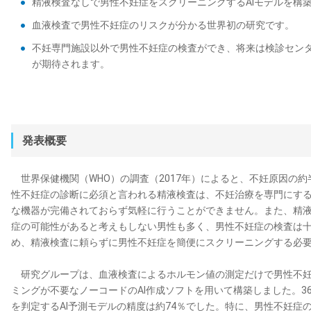
精液検査なしで男性不妊症をスクリーニングするAIモデルを構
血液検査で男性不妊症のリスクが分かる世界初の研究です。
不妊専門施設以外で男性不妊症の検査ができ、将来は検診セン
が期待されます。
発表概要
世界保健機関（WHO）の調査（2017年）によると、不妊原因の
性不妊症の診断に必須と言われる精液検査は、不妊治療を専門にす
な機器が完備されておらず気軽に行うことができません。また、精
症の可能性があると考えもしない男性も多く、男性不妊症の検査は
め、精液検査に頼らずに男性不妊症を簡便にスクリーニングする必
研究グループは、血液検査によるホルモン値の測定だけで男性不妊
ミングが不要なノーコードのAI作成ソフトを用いて構築しました。3
を判定するAI予測モデルの精度は約74％でした。特に、男性不妊症