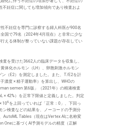
晩婚化に伴う不妊症の増加が著しく、不妊症の
男性不妊症に関しても増加傾向であり検査およ
。
不妊症を専門に診察する婦人科医が900名
国で79名（2024年4月現在）と非常に少な
が行える体制が整っていない課題が存在してい
検査を受けた3662人の臨床データを収集し、
黄体化ホルモン（LH）、卵胞刺激ホルモン
ン（E2）を測定しました。また、T/E2を計
子濃度 × 精子運動率）を算出し、WHOの
ing of human semen 第6版」（2021年）の精液検査
mL × 42%）を正常下限値と定義しました。判定
6
10
を上回っていれば「正常：0」、下回っ
モン検査などの結果を、ノーコードの予測分
toML Tables（現在はVertex AIに名称変
ion Oneに基づくAI予測モデルの精度（正解
。