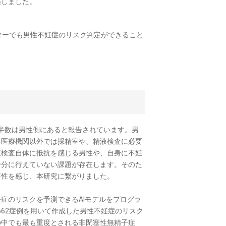
築しました。
ターでも男性不妊症のリスク判定ができること
約半数は男性側にあると報告されています。男
る医療機関以外では採精室や、精液検査に必要
液検査自体に抵抗を感じる男性や、自身に不妊
十分に行えていない課題が存在します。そのた
要性を感じ、本研究に繋がりました。
症のリスクを予測できるAIモデルをプログラ
662症例を用いて作成した男性不妊症のリスク
の中でも最も重度とされる非閉塞性無精子症