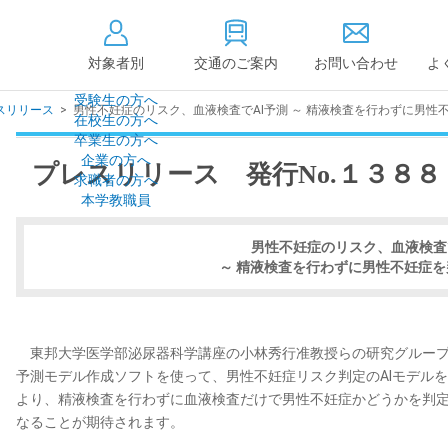
対象者別
交通のご案内
お問い合わせ
よ
受験生の方へ
レスリリース
>
男性不妊症のリスク、血液検査でAI予測 ～ 精液検査を行わずに男性
在校生の方へ
大学情報の公開
卒業生の方へ
企業の方へ
プレスリリース 発行No.１３８８
情報公開
教学に関する情
求職者の方へ
点検・評価
社会貢献等
本学教職員
キャンパス敷地建物面
設置計画履行状
積・耐震化率
男性不妊症のリスク、血液検査
高等教育の修学
度
～ 精液検査を行わずに男性不妊症を
校歌
各種アンケート結果
教育憲章
（教学に関する方針）
個人情報の取り扱い
学生数
東邦大学医学部泌尿器科学講座の小林秀行准教授らの研究グループ
予測モデル作成ソフトを使って、男性不妊症リスク判定のAIモデルを
より、精液検査を行わずに血液検査だけで男性不妊症かどうかを判
なることが期待されます。