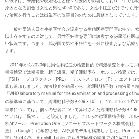
の低下は、未婚化や晩婚化など様々な要因が影響しており、中でも
原因となる割合は女性と男性50:50であり、女性不妊症だけでなく
び治療を行うことは出生率の改善目的のために急務となっています
一般社団法人日本生殖医学会が認定する生殖医療専門医の中で、女性
以上存在するのに対して、男性不妊症を専門に診察する泌尿器科医は全
い状況です。つまり、我が国で男性不妊症を十分に検査および治療
ます。
2011年から2020年に男性不妊症の検査目的で精液検査とホルモン
精液検査では精液量、精子濃度、精子運動率を、ホルモン検査では、
（FSH）、プロラクチン（PRL）、テストステロン（T）、エストロゲ
算し追加しました。精液検査の結果から、総運動精子数（精液量 × 精
「WHO laboratory manual for the examination and process
6
6
の基準値に基づいて、総運動精子数9.408 × 10
（1.4mL × 16 × 10
/
結果については、個々の患者について算出された総運動精子数9.408 × 
ていれば「異常：1」と設定しました。これらの総運動精子数、ホル
析AIツール、Prediction One（ソニービズネットワークス株式会社）、Au
更）（Google）に学習させ、AI予測モデルを構築しました。Predict
率）は74.42%、AutoML Tablesでもほぼ同様の精度で74.2%でした