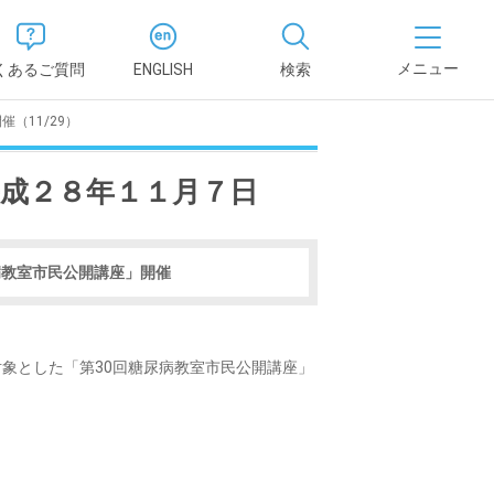
くあるご質問
ENGLISH
検索
（11/29）
医学部
平成２８年１１月７日
報
薬学部
況報告書
理学部
病教室市民公開講座」開催
支援新制
看護学部
象とした「第30回糖尿病教室市民公開講座」
健康科学部