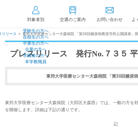
対象者別
交通のご案内
お問い合わせ
よ
受験生の方へ
レスリリース
>
東邦大学医療センター大森病院 「第30回糖尿病教室市民公開講座」開催
在校生の方へ
大学情報の公開
卒業生の方へ
企業の方へ
プレスリリース 発行No.７３５ 
情報公開
教学に関する情
求職者の方へ
点検・評価
社会貢献等
本学教職員
キャンパス敷地建物面
設置計画履行状
積・耐震化率
東邦大学医療センター大森病院 「第30回糖尿
高等教育の修学
度
校歌
各種アンケート結果
教育憲章
（教学に関する方針）
東邦大学医療センター大森病院（大田区大森西）では、一般の方を対
個人情報の取り扱い
学生数
を開催します。詳細は下記の通りです。
記