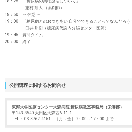
18：25 「糖尿病の薬物療法について」
志村 翔大 （薬剤師）
18：50 ～ 休憩 ～
19：00 「糖尿病とのおつきあい 自分でできることってなんだろう
臼井 州樹（糖尿病代謝内分泌センター医師）
19：45 質問タイム
20：00 終了
公開講座に関するお問合せ
東邦大学医療センター大森病院 糖尿病教室事務局（栄養部）
〒143-8540 大田区大森西6-11-1
TEL： 03-3762-4151 ［月～金］9：00～17：00 まで