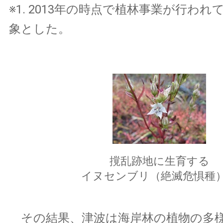
※1. 2013年の時点で植林事業が行わ
象とした。
撹乱跡地に生育する
イヌセンブリ（絶滅危惧種
その結果、津波は海岸林の植物の多