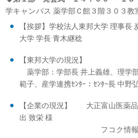
学キャンパス 薬学部Ｃ館３階３０３教室
【挨拶】学校法人東邦大学 理事長 
大学 学長 青木継稔
【東邦大学の現況】
薬学部：学部長 井上義雄、理学部
範子、産学連携ｾﾝﾀｰ：ｾﾝﾀｰ長 中野
【企業の現況】 大正富山医薬
出 致栄 様
フコク情報システ