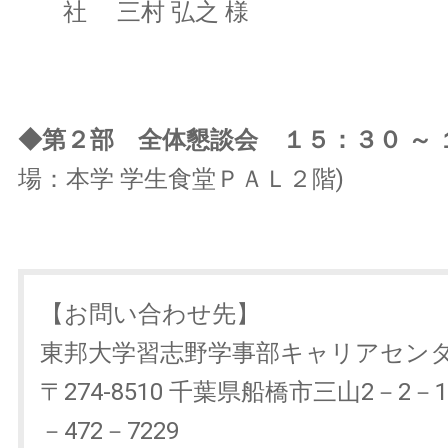
社 三村 弘之 様
◆第２部 全体懇談会 １５：３０ ～ 
場：本学 学生食堂ＰＡＬ２階)
【お問い合わせ先】
東邦大学習志野学事部キャリアセン
〒274-8510 千葉県船橋市三山2－2－
－472－7229