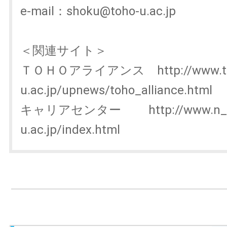
e-mail：shoku@toho-u.ac.jp
＜関連サイト＞
ＴＯＨＯアライアンス http://www.to
u.ac.jp/upnews/toho_alliance.html
キャリアセンター http://www.n_car
u.ac.jp/index.html