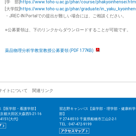
[学 部]
https://www.toho-u.ac.jp/phar/course/phakyoinhensei.htm
[大学院]
https://www.toho-u.ac.jp/phar/graduate/in_yaku_kyoinhen
・JREC-IN Portalでの提出が難しい場合には、ご相談ください。
※公募要領は、下のリンクからダウンロードすることが可能です。
薬品物理分析学教室教授公募要領 (PDF 177KB)
サイトについて
関連リンク
ス【医学部・看護学部】
習志野キャンパス【薬学部・理学部・健康科学
 東京都大田区大森西5-21-16
部】
2-4151(大代)
〒274-8510 千葉県船橋市三山2-2-1
TEL : 047-472-9199