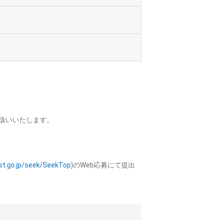
扱いいたします。
.jst.go.jp/seek/SeekTop
)のWeb応募にて提出