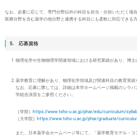
なお、必要に応じて、専門分野以外の科目を担当・分担いただく場
医療分野を含む薬学の他分野と連携する科目にも柔軟に対応できる
5. 応募資格
物理化学や生物物理学関連領域における研究業績があり、博士
薬学教育に理解があり、物理化学領域及び関連科目の教育実績
なお、応募に際しては、詳細は本学ホームページ掲載のシラバ
学総合演習をご参照ください。
［学部］
https://www.toho-u.ac.jp/phar/edu/curriculum/syll
［大学院］
https://www.toho-u.ac.jp/phar/graduate/curricul
また、日本薬学会ホームページ等にて、「薬学教育モデル・コアカ