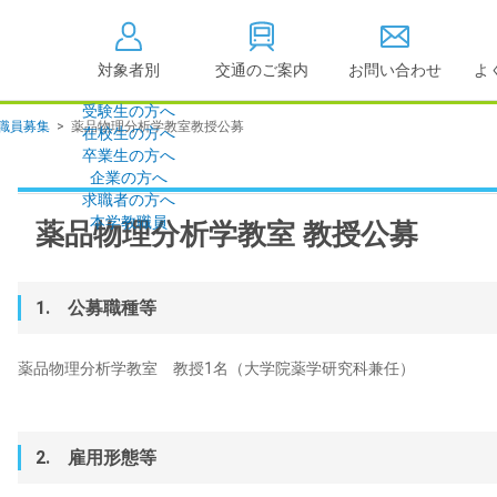
対象者別
交通のご案内
お問い合わせ
よ
受験生の方へ
職員募集
>
薬品物理分析学教室教授公募
在校生の方へ
大学情報の公開
卒業生の方へ
企業の方へ
情報公開
教学に関する情
求職者の方へ
点検・評価
社会貢献等
本学教職員
薬品物理分析学教室 教授公募
キャンパス敷地建物面
設置計画履行状
積・耐震化率
高等教育の修学
度
1. 公募職種等
校歌
各種アンケート結果
教育憲章
（教学に関する方針）
薬品物理分析学教室 教授1名（大学院薬学研究科兼任）
個人情報の取り扱い
学生数
2. 雇用形態等