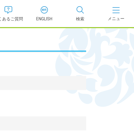
くあるご質問
ENGLISH
検索
医学部
報
薬学部
況報告書
理学部
支援新制
看護学部
健康科学部