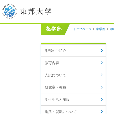
トップページ
>
薬学部
>
教
学長挨拶
建学の精神/教育の理念
学部のご紹介
大学の概要
教育内容
目的及び使命
入試について
東邦大学学則・
大学院規程
研究室・教員
教職員数
学位授与数
学生生活と施設
進路・就職について