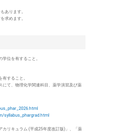
合もあります。
方を求めます。
の学位を有すること。
を有すること。
スにて、物理化学関連科目、薬学演習及び薬
abus_phar_2026.html
um/syllabus_phargrad.html
リキュラム (平成25年度改訂版)」、「薬