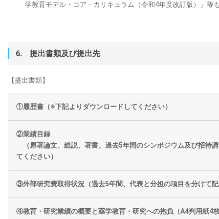
学教育モデル・コア・カリキュラム（令和4年度改訂版）」等
6. 提出書類及び提出先
【提出書類】
①履歴書（※下記よりダウンロードしてください）
②業績目録
（原著論文、総説、著書、過去5年間のシンポジウム及び招待講
てください）
③外部研究費取得状況（過去5年間、代表と分担の項目を分けて
④教育・研究業績の概要と薬学教育・研究への抱負（A4判用紙4