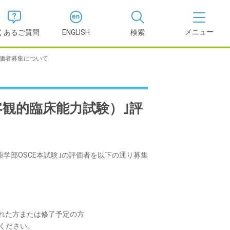
くあるご質問
ENGLISH
検索
評価者募集について
医学部
報
薬学部
（客観的臨床能力試験）｣評
況報告書
理学部
支援新制
看護学部
学薬学部OSCE本試験｣の評価者を以下の通り募集
健康科学部
された方または修了予定の方
ください。