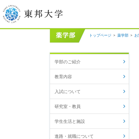
トップページ
>
薬学部
>
お
学長挨拶
建学の精神/教育の理念
学部のご紹介
大学の概要
教育内容
目的及び使命
入試について
東邦大学学則・
大学院規程
研究室・教員
教職員数
学位授与数
学生生活と施設
進路・就職について