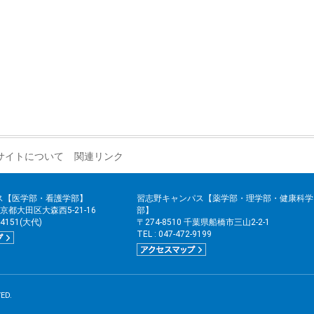
サイトについて
関連リンク
ス【医学部・看護学部】
習志野キャンパス【薬学部・理学部・健康科学
 東京都大田区大森西5-21-16
部】
2-4151(大代)
〒274-8510 千葉県船橋市三山2-2-1
TEL : 047-472-9199
ED.