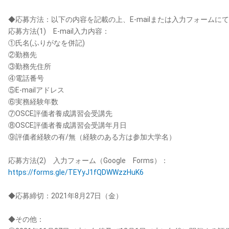
◆応募方法：以下の内容を記載の上、E-mailまたは入力フォームに
応募方法(1) E-mail入力内容：
①氏名(ふりがなを併記)
②勤務先
③勤務先住所
④電話番号
⑤E-mailアドレス
⑥実務経験年数
⑦OSCE評価者養成講習会受講先
⑧OSCE評価者養成講習会受講年月日
⑨評価者経験の有/無（経験のある方は参加大学名）
応募方法(2) 入力フォーム（Google Forms）：
https://forms.gle/TEYyJ1fQDWWzzHuK6
◆応募締切：2021年8月27日（金）
◆その他：