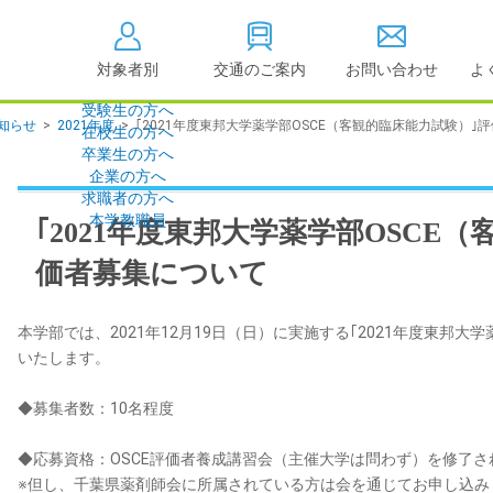
対象者別
交通のご案内
お問い合わせ
よ
受験生の方へ
知らせ
>
2021年度
>
｢2021年度東邦大学薬学部OSCE（客観的臨床能力試験）｣
在校生の方へ
大学情報の公開
卒業生の方へ
企業の方へ
情報公開
教学に関する情
求職者の方へ
点検・評価
社会貢献等
本学教職員
｢2021年度東邦大学薬学部OSCE
キャンパス敷地建物面
設置計画履行状
積・耐震化率
価者募集について
高等教育の修学
度
校歌
各種アンケート結果
本学部では、2021年12月19日（日）に実施する｢2021年度東邦大
教育憲章
（教学に関する方針）
いたします。
個人情報の取り扱い
学生数
◆募集者数：10名程度
◆応募資格：OSCE評価者養成講習会（主催大学は問わず）を修了
※但し、千葉県薬剤師会に所属されている方は会を通じてお申し込み