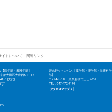
サイトについて
関連リンク
ス【医学部・看護学部】
習志野キャンパス【薬学部・理学部・健康科学
 東京都大田区大森西5-21-16
部】
2-4151(大代)
〒274-8510 千葉県船橋市三山2-2-1
TEL : 047-472-9199
ED.