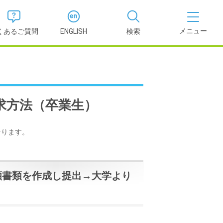
くあるご質問
ENGLISH
検索
医学部
報
薬学部
求方法（卒業生）
況報告書
理学部
支援新制
なります。
看護学部
願書類を作成し提出→大学より
健康科学部