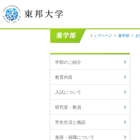
トップページ
>
薬学部
>
お
学長挨拶
建学の精神/教育の理念
学部のご紹介
大学の概要
教育内容
目的及び使命
入試について
東邦大学学則・
大学院規程
研究室・教員
教職員数
学位授与数
学生生活と施設
進路・就職について