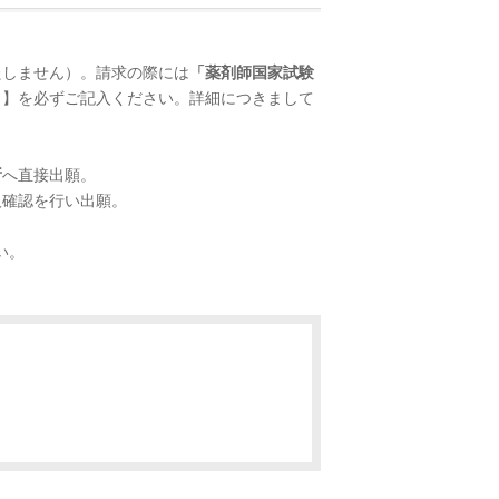
たしません）。請求の際には
「薬剤師国家試験
）】を必ずご記入ください。詳細につきまして
所
へ直接出願。
人確認を行い出願。
い。