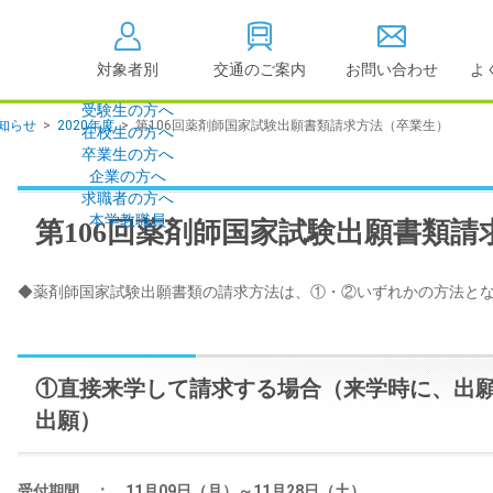
対象者別
交通のご案内
お問い合わせ
よ
受験生の方へ
知らせ
>
2020年度
>
第106回薬剤師国家試験出願書類請求方法（卒業生）
在校生の方へ
大学情報の公開
卒業生の方へ
企業の方へ
情報公開
教学に関する情
求職者の方へ
点検・評価
社会貢献等
本学教職員
第106回薬剤師国家試験出願書類請
キャンパス敷地建物面
設置計画履行状
積・耐震化率
高等教育の修学
◆薬剤師国家試験出願書類の請求方法は、①・②いずれかの方法と
度
校歌
各種アンケート結果
教育憲章
（教学に関する方針）
個人情報の取り扱い
学生数
①直接来学して請求する場合（来学時に、出
出願）
受付期間 ： 11月09日（月）～11月28日（土）