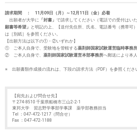
請求期間 ： 11月09日（月）～12月11日（金）必着
出願者が大学に
「封書」
で請求してください（電話での受付はい
願書等希望」
と明記の上、【送付先住所、氏名、電話番号（携帯可
は［別紙］を参照ください。
【出願方法は以下の①・②いずれか】
① ご本人自身で、受験地を管轄する
薬剤師国家試験運営臨時事務
② ご本人自身で、
薬剤師国家試験運営本部事務所
へ郵送により本
※ 出願書類作成後の流れは、下段の請求方法（PDF）を参照くださ
【宛先および問合せ先】
〒274-8510 千葉県船橋市三山2-2-1
東邦大学 習志野学事部学事課 薬学部教務担当
Tel ：047-472-1217（問合せ）
Fax ：047-472-1188