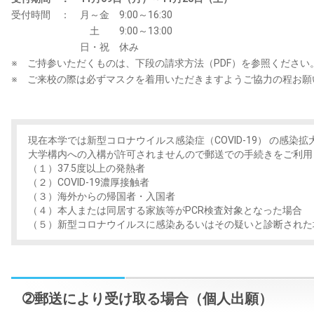
受付時間 ： 月～金 9:00～16:30
土 9:00～13:00
日・祝 休み
※ ご持参いただくものは、下段の請求方法（PDF）を参照ください
※ ご来校の際は必ずマスクを着用いただきますようご協力の程お願
現在本学では新型コロナウイルス感染症（COVID-19） の感
大学構内への入構が許可されませんので郵送での手続きをご利用
（１）37.5度以上の発熱者
（２）COVID-19濃厚接触者
（３）海外からの帰国者・入国者
（４）本人または同居する家族等がPCR検査対象となった場合
（５）新型コロナウイルスに感染あるいはその疑いと診断された
➁郵送により受け取る場合（個人出願）