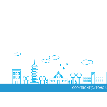
COPYRIGHT(C) TOHO-U