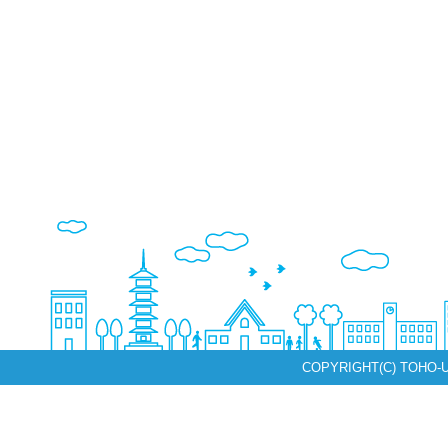
COPYRIGHT(C) TOHO-U