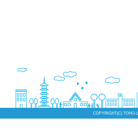
COPYRIGHT(C) TOHO-U