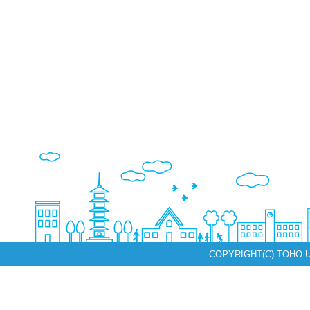
COPYRIGHT(C) TOHO-U