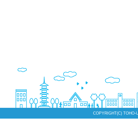
COPYRIGHT(C) TOHO-U