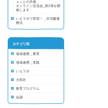
ョンとの共催
オンライン交流会_第2弾を開
催します
いえラボで実習！＿在宅酸素
療法
カテゴリ別
地域連携＿教育
地域連携＿実践
いえラボ
大田区
教育プログラム
会議