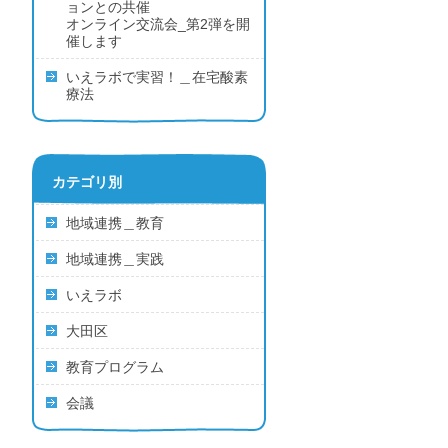
ョンとの共催
オンライン交流会_第2弾を開
催します
いえラボで実習！＿在宅酸素
療法
カテゴリ別
地域連携＿教育
地域連携＿実践
いえラボ
大田区
教育プログラム
会議