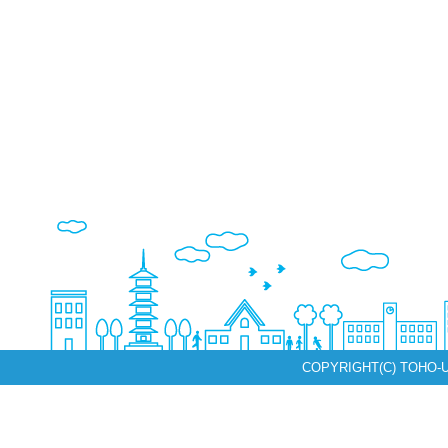
COPYRIGHT(C) TOHO-U