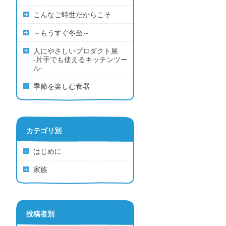
こんなご時世だからこそ
～もうすぐ冬至～
人にやさしいプロダクト展
‐片手でも使えるキッチンツー
ル‐
季節を楽しむ食器
カテゴリ別
はじめに
家族
投稿者別