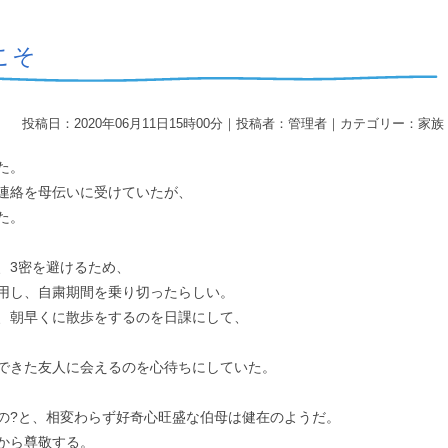
こそ
投稿日：2020年06月11日15時00分｜投稿者：管理者｜カテゴリー：家族
た。
連絡を母伝いに受けていたが、
た。
、3密を避けるため、
用し、自粛期間を乗り切ったらしい。
、朝早くに散歩をするのを日課にして、
できた友人に会えるのを心待ちにしていた。
の?と、相変わらず好奇心旺盛な伯母は健在のようだ。
から尊敬する。