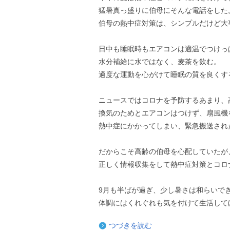
猛暑真っ盛りに伯母にそんな電話をした
伯母の熱中症対策は、シンプルだけど大
日中も睡眠時もエアコンは適温でつけっ
水分補給に水ではなく、麦茶を飲む。
適度な運動を心がけて睡眠の質を良くす
ニュースではコロナを予防するあまり、
換気のためとエアコンはつけず、扇風機
熱中症にかかってしまい、緊急搬送され
だからこそ高齢の伯母を心配していたが
正しく情報収集をして熱中症対策とコロ
9月も半ばが過ぎ、少し暑さは和らいで
体調にはくれぐれも気を付けて生活して
つづきを読む