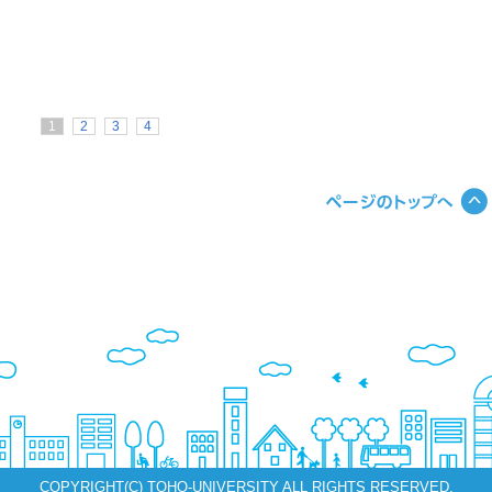
1
2
3
4
COPYRIGHT(C) TOHO-UNIVERSITY ALL RIGHTS RESERVED.