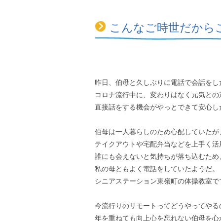
こんなご時世だから
昨日、伯母と久しぶりに電話で会話をし
コロナ流行中に、変わりはなく元気との
直接話をする機会がやっとできて安心し
伯母は一人暮らしのため心配していたが
テイクアウトや宅配弁当などを上手く活
誰にも会えないと気持ちが落ち込むため
私の母ともよく電話をしていたようだ。
シニアステーション東嶺町の体操教室で
今流行りのリモートってどうやってやる
年を重ねても向上心を忘れない伯母を心