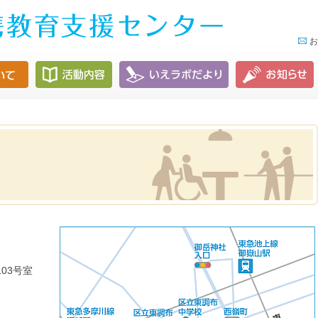
お
03号室