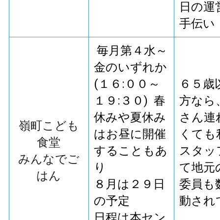
日の運
手伝い
毎月第４水～
金のいずれか
(１６:００～
６５歳
１９:３０) 春
方なら
休みや夏休み
さん連
嶺町こども
はお昼に開催
くても
食堂
することもあ
スタッ
みんなでご
り
て地元
はん
８月は２９日
委員も
の予定
動され
日程は本セン