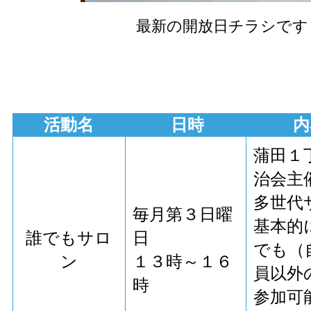
最新の開放日チラシです
活動名
日時
内
蒲田１
治会主
多世代
毎月第３日曜
基本的
誰でもサロ
日
でも（
ン
１３時～１６
員以外
時
参加可