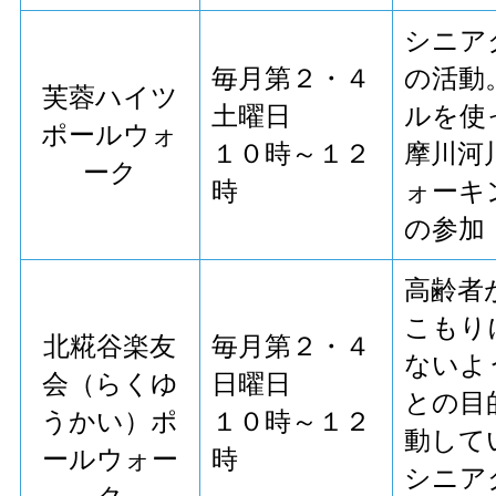
シニア
毎月第２・４
の活動
芙蓉ハイツ
土曜日
ルを使
ポールウォ
１０時～１２
摩川河
ーク
時
ォーキ
の参加
高齢者
こもり
北糀谷楽友
毎月第２・４
ないよ
会（らくゆ
日曜日
との目
うかい）ポ
１０時～１２
動して
ールウォー
時
シニア