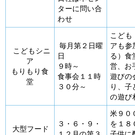
ターに問い合
わせ
こども
毎月第２日曜
アも参
こどもシニ
日
る）食
ア
９時～
営、お
もりもり食
食事会１１時
遊びの
堂
３０分～
り、子
の遊び
米９０
３・６・９・
を１８
大型フード
１２月の第３
子供に