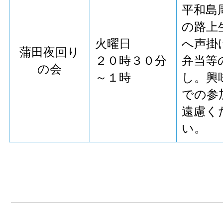
平和島
の路上
火曜日
へ声掛
蒲田夜回り
２０時３０分
弁当等
の会
～１時
し。興
での参
遠慮く
い。