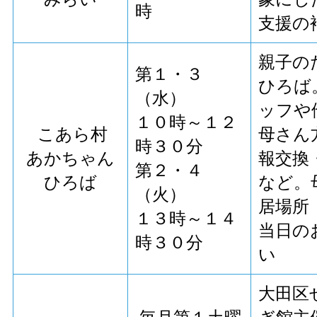
時
支援の
親子の
第１・３
ひろば
（水）
ッフや
１０時～１２
こあら村
母さん
時３０分
あかちゃん
報交換
第２・４
ひろば
など。
（火）
居場所
１３時～１４
当日の
時３０分
い
大田区