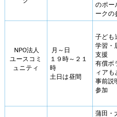
ク
のポー
ークの
子ども
学習・
NPO法人
月～日
支援
ユースコミ
１９時～２１
有償ボ
ュニティ
時
ィアも
土日は昼間
事前説
参加
蒲田・