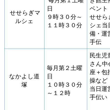
毎月第１土曜
ぎ館主
日
ベント
せせらぎマ
９時３０分～
せせら
ルシェ
１１時３０分
シェ当
備・運
手伝
民生児
さん中
毎月第２土曜
座＋包
なかよし道
日
操など
塚
１０時３０分
当日運
～１２時
手伝い