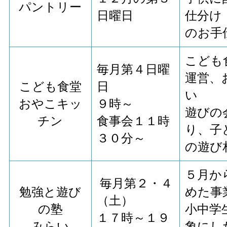
パントリー
日曜日
仕分け
のお手
こども
毎月第４日曜
運営、
こども食堂
日
い
おやこキッ
９時～
遊びの
チン
食事会１１時
り、子
３０分～
の遊び
５月か
毎月第２・４
勉強と遊び
めた事
（土）
の塾
小中学
１７時～１９
みらい
象にし