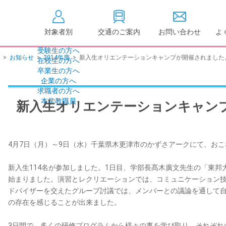
対象者別
交通のご案内
お問い合わせ
よ
受験生の方へ
>
お知らせ
>
2014年度
>
新入生オリエンテーションキャンプが開催されました
在校生の方へ
大学情報の公開
卒業生の方へ
企業の方へ
情報公開
教学に関する情
求職者の方へ
点検・評価
社会貢献等
本学教職員
新入生オリエンテーションキャン
キャンパス敷地建物面
設置計画履行状
積・耐震化率
高等教育の修学
度
校歌
4月7日（月）～9日（水）千葉県木更津市のかずさアークにて、お
各種アンケート結果
教育憲章
（教学に関する方針）
新入生114名が参加しました。1日目、学部長髙木廣文先生の「東
個人情報の取り扱い
学生数
始まりました。演習とレクリエーションでは、コミュニケーション
ドバイザーを交えたグループ討議では、メンバーとの議論を通して
の存在を感じることが出来ました。
3日間で、多くの研修プログラムから様々の事を学び取り、それぞれ