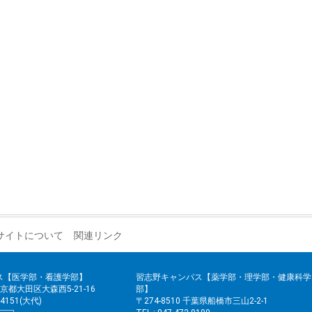
サイトについて
関連リンク
ス【医学部・看護学部】
習志野キャンパス【薬学部・理学部・健康科学
 東京都大田区大森西5-21-16
部】
2-4151(大代)
〒274-8510 千葉県船橋市三山2-2-1