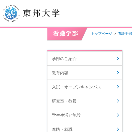
トップページ
>
看護学部
学長挨拶
建学の精神/教育の理念
学部のご紹介
大学の概要
教育内容
目的及び使命
入試・オープンキャンパス
東邦大学学則・
大学院規程
研究室・教員
教職員数
学位授与数
学生生活と施設
進路・就職