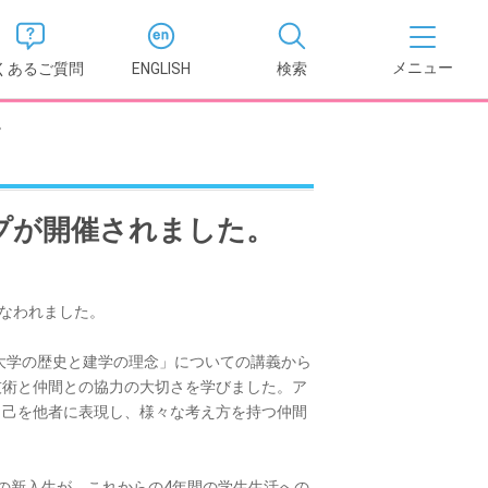
くあるご質問
ENGLISH
検索
。
医学部
報
薬学部
プが開催されました。
況報告書
理学部
支援新制
こなわれました。
看護学部
邦大学の歴史と建学の理念」についての講義から
健康科学部
技術と仲間との協力の大切さを学びました。ア
自己を他者に表現し、様々な考え方を持つ仲間
の新入生が、これからの4年間の学生生活への