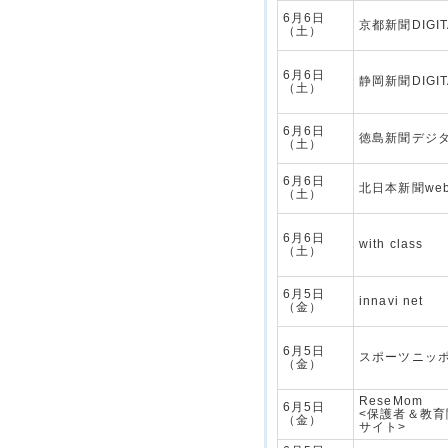
6月6日
京都新聞DIGIT
（土）
6月6日
静岡新聞DIGIT
（土）
6月6日
徳島新聞デジ
（土）
6月6日
北日本新聞we
（土）
6月6日
with class
（土）
6月5日
innavi net
（金）
6月5日
スポーツニッ
（金）
ReseMom
6月5日
<保護者＆教
（金）
サイト>