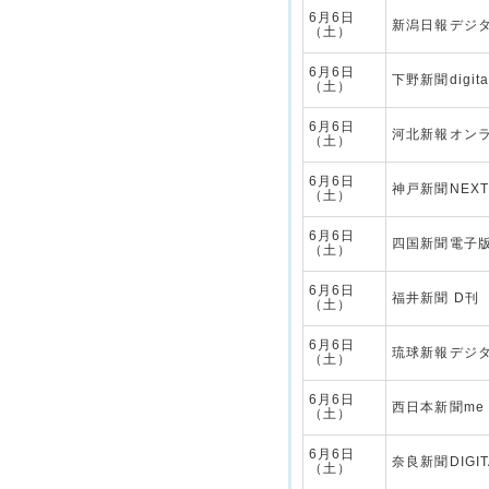
6月6日
新潟日報デジ
（土）
6月6日
下野新聞digita
（土）
6月6日
河北新報オン
（土）
6月6日
神戸新聞NEX
（土）
6月6日
四国新聞電子
（土）
6月6日
福井新聞 D刊
（土）
6月6日
琉球新報デジ
（土）
6月6日
西日本新聞me
（土）
6月6日
奈良新聞DIGIT
（土）