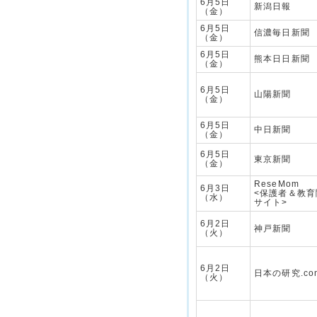
6月5日
新潟日報
（金）
6月5日
信濃毎日新聞
（金）
6月5日
熊本日日新聞
（金）
6月5日
山陽新聞
（金）
6月5日
中日新聞
（金）
6月5日
東京新聞
（金）
ReseMom
6月3日
<保護者＆教
（水）
サイト>
6月2日
神戸新聞
（火）
6月2日
日本の研究.co
（火）