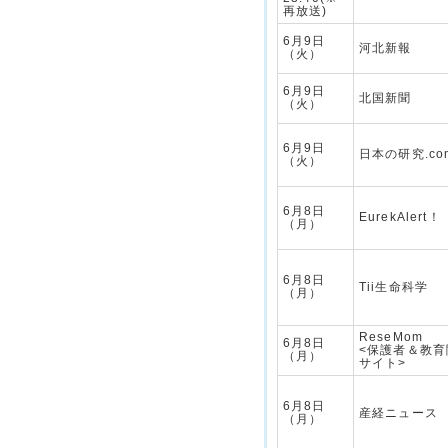
再放送)
6月9日
河北新報
（火）
6月9日
北国新聞
（火）
6月9日
日本の研究.co
（火）
6月8日
EurekAlert！
（月）
6月8日
Tii生命科学
（月）
ReseMom
6月8日
<保護者＆教
（月）
サイト>
6月8日
産経ニュース
（月）