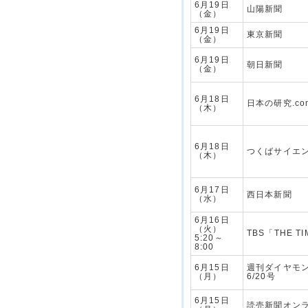
6月19日
山陽新聞
（金）
6月19日
東京新聞
（金）
6月19日
朝日新聞
（金）
6月18日
日本の研究.co
（木）
6月18日
つくばサイエ
（木）
6月17日
西日本新聞
（水）
6月16日
（火）
TBS「THE TI
5:20～
8:00
6月15日
週刊ダイヤモンド
（月）
6/20号
6月15日
読売新聞オン