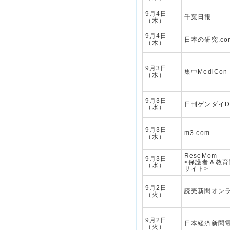
9月4日
千葉日報
（木）
9月4日
日本の研究.co
（木）
9月3日
集中MediCon
（水）
9月3日
日刊ゲンダイDI
（水）
9月3日
m3.com
（水）
ReseMom
9月3日
<保護者＆教
（水）
サイト>
9月2日
読売新聞オン
（火）
9月2日
日本経済新聞
（火）