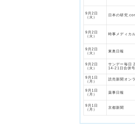
9月2日
日本の研究.co
（火）
9月2日
時事メディカ
（火）
9月2日
東奥日報
（火）
9月2日
サンデー毎日 2
（火）
14-21日合併
9月1日
読売新聞オン
（月）
9月1日
薬事日報
（月）
9月1日
京都新聞
（月）