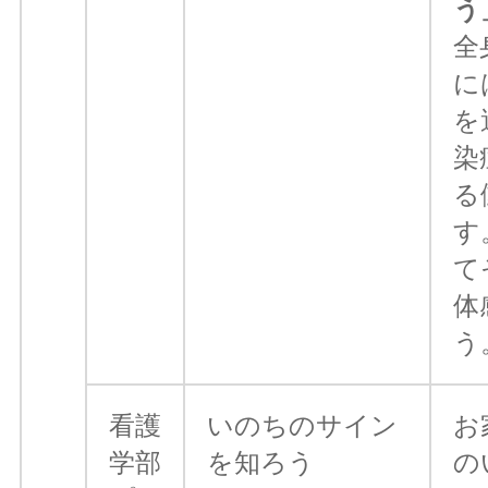
う
全
に
を
染
る
す
て
体
う
看護
いのちのサイン
お
学部
を知ろう
の