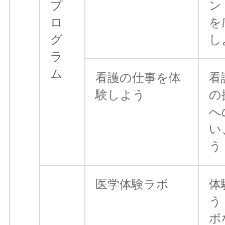
プ
ン
ロ
を
グ
し
ラ
ム
看護の仕事を体
看
験しよう
の
へ
い
う
医学体験ラボ
体
う
ボ