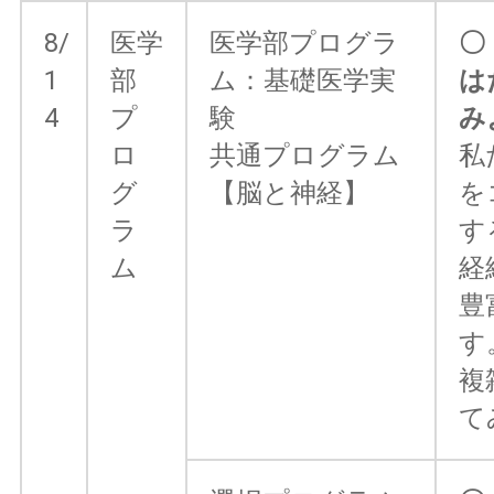
8/
医学
医学部プログラ
〇
1
部
ム：基礎医学実
は
4
プ
験
み
ロ
共通プログラム
私
グ
【脳と神経】
を
ラ
す
ム
経
豊
す
複
て