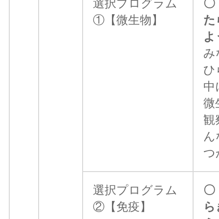
選択プログラム
〇
①【微生物】
た
よ
み
ひ
中
微
観
ん
つ
選択プログラム
〇
②【免疫】
ら