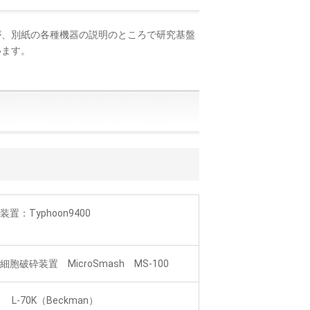
が、別紙の各種機器の説明のところで研究基盤
います。
置：Typhoon9400
胞破砕装置 MicroSmash MS-100
L-70K（Beckman）