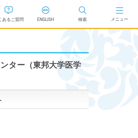
くあるご質問
ENGLISH
検索
医学部
報
薬学部
センター（東邦大学医学
況報告書
理学部
支援新制
看護学部
へ
健康科学部