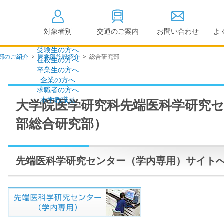
対象者別
交通のご案内
お問い合わせ
よ
受験生の方へ
部のご紹介
>
医学部施設紹介
>
総合研究部
在校生の方へ
大学情報の公開
卒業生の方へ
企業の方へ
情報公開
教学に関する情
求職者の方へ
点検・評価
社会貢献等
本学教職員
大学院医学研究科先端医科学研究
キャンパス敷地建物面
設置計画履行状
積・耐震化率
部総合研究部）
高等教育の修学
度
校歌
各種アンケート結果
教育憲章
先端医科学研究センター（学内専用）サイト
（教学に関する方針）
個人情報の取り扱い
学生数