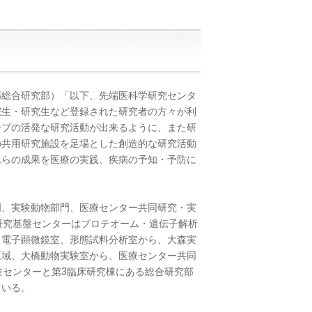
部総合研究部）「以下、先端医科学研究センタ
院生・研究生など登録された研究者の方々が利
ープの活発な研究活動が出来るように、また研
の共用研究施設を足場とした創造的な研究活動
れらの成果を医療の実践、疾病の予知・予防に
門、実験動物部門、医療センター共同研究・実
研究基盤センターはプロテオーム・遺伝子解析
、電子顕微鏡室、形態試料分析室から、大森実
区域、大橋動物実験室から、医療センター共同
験センターと第3臨床研究棟にある総合研究部
ている。