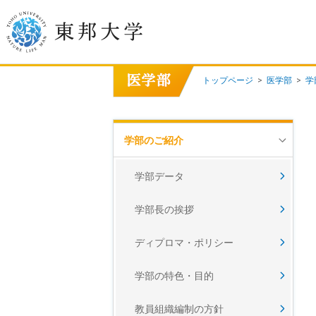
トップページ
>
医学部
>
学
学長挨拶
建学の精神/教育の理念
学部のご紹介
大学の概要
学部データ
目的及び使命
学部長の挨拶
東邦大学学則・
大学院規程
ディプロマ・ポリシー
教職員数
学位授与数
学部の特色・目的
教員組織編制の方針