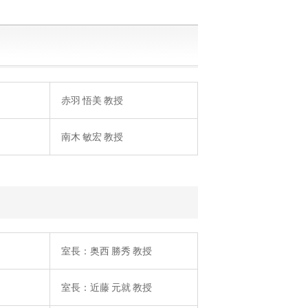
赤羽 悟美 教授
南木 敏宏 教授
室長：奥西 勝秀 教授
室長：近藤 元就 教授