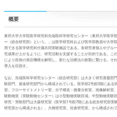
概要
東邦大学大学院医学研究科先端医科学研究センター（東邦大学医学
ー（総合研究部）という。」は医学研究科および医学部教員や大学
用できる医学研究科付属共同実験施設である。各研究者個人やグル
究成果が上がるように、研究活動を支援することが目的である。こ
により疾病の発症機構を解明し、新たな治療法の創製に繋ける。そ
導入を目指す。
なお、先端医科学研究センター（総合研究部）は大きく研究基盤部
験部門、推進研究部門から構成されている。医学部2号館3階にある
室、フローサイトメトリー室、分子構造・微量分析室、画像解析室
験動物室（実験動物センター）は小型動物実験区域、中型動物実験
研究・実験部門は大森研究室（医学部1号館7階にある総合研究部実
研究室から構成される）、大橋研究室、佐倉研究室、から構成され