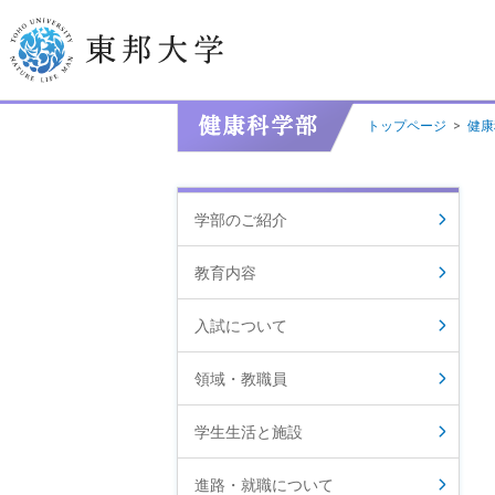
トップページ
>
健康
学長挨拶
建学の精神/教育の理念
学部のご紹介
大学の概要
教育内容
目的及び使命
入試について
東邦大学学則・
大学院規程
領域・教職員
教職員数
学位授与数
学生生活と施設
進路・就職について