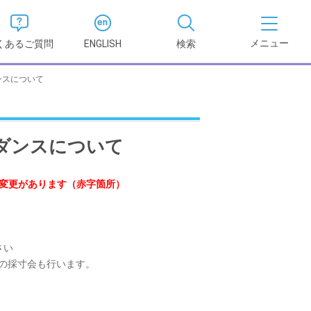
くあるご質問
ENGLISH
検索
ンスについて
医学部
報
薬学部
ダンスについて
況報告書
理学部
支援新制
部変更があります（赤字箇所）
看護学部
健康科学部
さい
の採寸会も行います。
。