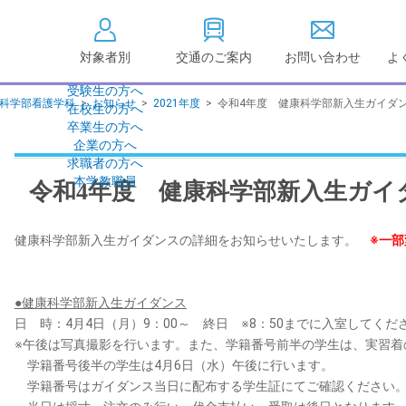
対象者別
交通のご案内
お問い合わせ
よ
受験生の方へ
科学部看護学科
>
お知らせ
>
2021年度
>
令和4年度 健康科学部新入生ガイダ
在校生の方へ
大学情報の公開
卒業生の方へ
企業の方へ
情報公開
教学に関する情
求職者の方へ
点検・評価
社会貢献等
本学教職員
令和4年度 健康科学部新入生ガイ
キャンパス敷地建物面
設置計画履行状
積・耐震化率
高等教育の修学
健康科学部新入生ガイダンスの詳細をお知らせいたします。
※一
度
校歌
各種アンケート結果
教育憲章
（教学に関する方針）
●健康科学部新入生ガイダンス
個人情報の取り扱い
学生数
日 時：4月4日（月）9：00～ 終日 ※8：50までに入室してくだ
※午後は写真撮影を行います。また、学籍番号前半の学生は、実習着
学籍番号後半の学生は4月6日（水）午後に行います。
学籍番号はガイダンス当日に配布する学生証にてご確認ください