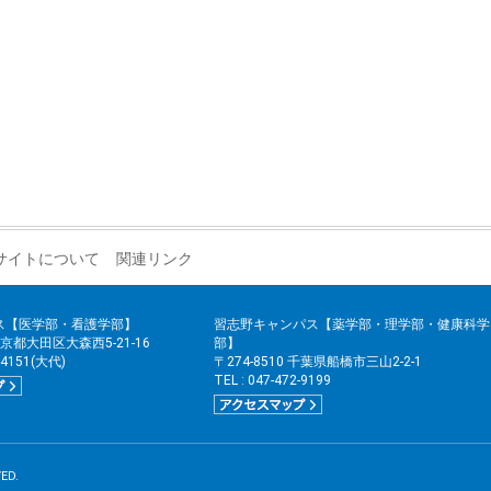
サイトについて
関連リンク
ス【医学部・看護学部】
習志野キャンパス【薬学部・理学部・健康科学
 東京都大田区大森西5-21-16
部】
2-4151(大代)
〒274-8510 千葉県船橋市三山2-2-1
TEL : 047-472-9199
ED.