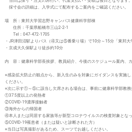
当日は採寸・注文のみ行い、代金支払い・受取は後日となります
採寸会の詳細は、入学式にて配布するご案内をご確認ください。
場 所：東邦大学習志野キャンパス健康科学部棟
住所：千葉県船橋市三山2-2-1
Tel：047-472-1705
・JR津田沼駅よりバス（④又は⑤番乗り場）で10分～15分「東邦
・京成大久保駅より徒歩約10分
内 容：健康科学部長挨拶、教員紹介、今後のスケジュール案内、
※感染拡大防止の観点から、新入生のみを対象にガイダンスを実施し
ください。
※次に示す①～⑤に該当し欠席される場合は、事前に健康科学部教務担当（
①37.5度以上の発熱者
②COVID-19濃厚接触者
③海外からの帰国者
④本人または同居する家族等が新型コロナウイルスの検査対象とな
⑤COVID-19罹患者（または疑いと診断された方）
※当日は写真撮影があるため、スーツでお越しください。