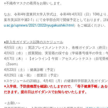
※不織布マスクの着用をお願いします。
なお、令和4年度東邦大学入学式は、令和4年4月3日（日）10時よ
葉市美浜区中瀬2-1）にて全学部合同で開催予定としております。
u.ac.jp/upnews/2021/2022nyugakushiki.html
）をご確認ください。
●新入生ガイダンス以降のスケジュール
4月5日（火）：英語プレイスメントテスト、各種ガイダンス（終日
4月6日（水）：授業開始、実習着の採寸会（学籍番号後半の学生：
4月7日（木）：【オンライン】午前：アセスメントテスト（自宅受
（Zoom）
4月23日（土）：健康診断（予定）
4月29日（金・祝）：授業日（予定）
※スケジュールの詳細は、4月4日（月）の健康科学部新入生ガイダ
※入学後、予防接種歴を確認いたしますので、「母子健康手帳」ある
だきます。提出日はガイダンスでお知らせいたします。
＜お願い＞