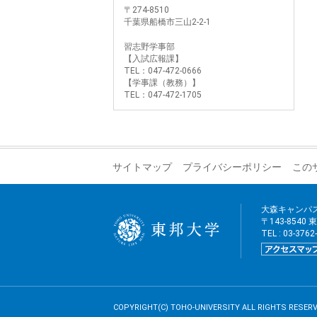
〒274-8510
千葉県船橋市三山2-2-1
習志野学事部
【入試広報課】
TEL：047-472-0666
【学事課（教務）】
TEL：047-472-1705
サイトマップ
プライバシーポリシー
この
大森キャンパ
〒143-8540
TEL : 03-376
COPYRIGHT(C) TOHO-UNIVERSITY ALL RIGHTS RESERV